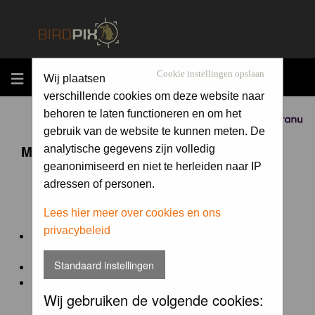
MENU
Cookie instellingen opslaan
Wij plaatsen
verschillende cookies om deze website naar
behoren te laten functioneren en om het
Sponsored by
gebruik van de website te kunnen meten. De
Maandopdracht 'lentekriebels'
analytische gegevens zijn volledig
geanonimiseerd en niet te herleiden naar IP
adressen of personen.
De maandopdracht van Birdpix is een competitie voor
en door de Birdpix fotografen community:
Lees hier meer over cookies en ons
privacybeleid
Het onderwerp van de opdracht wordt bepaald door de
winnaar van de laatste maandopdracht
Standaard instellingen
De community nomineert de winnaar.
Geregistreerde gebruikers van Birdpix kunnen onder
Wij gebruiken de volgende cookies:
deze voorwaarden
deelnemen.