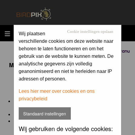
MENU
Cookie instellingen opslaan
Wij plaatsen
verschillende cookies om deze website naar
behoren te laten functioneren en om het
Sponsored by
gebruik van de website te kunnen meten. De
Maandopdracht 'lentekriebels'
analytische gegevens zijn volledig
geanonimiseerd en niet te herleiden naar IP
adressen of personen.
De maandopdracht van Birdpix is een competitie voor
en door de Birdpix fotografen community:
Lees hier meer over cookies en ons
privacybeleid
Het onderwerp van de opdracht wordt bepaald door de
winnaar van de laatste maandopdracht
Standaard instellingen
De community nomineert de winnaar.
Geregistreerde gebruikers van Birdpix kunnen onder
Wij gebruiken de volgende cookies:
deze voorwaarden
deelnemen.