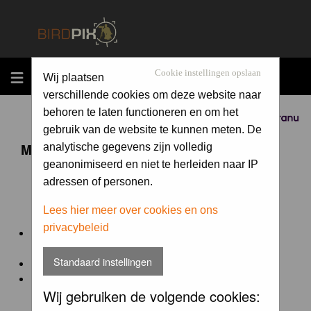
MENU
Cookie instellingen opslaan
Wij plaatsen
verschillende cookies om deze website naar
behoren te laten functioneren en om het
Sponsored by
gebruik van de website te kunnen meten. De
Maandopdracht 'lentekriebels'
analytische gegevens zijn volledig
geanonimiseerd en niet te herleiden naar IP
adressen of personen.
De maandopdracht van Birdpix is een competitie voor
en door de Birdpix fotografen community:
Lees hier meer over cookies en ons
privacybeleid
Het onderwerp van de opdracht wordt bepaald door de
winnaar van de laatste maandopdracht
Standaard instellingen
De community nomineert de winnaar.
Geregistreerde gebruikers van Birdpix kunnen onder
Wij gebruiken de volgende cookies:
deze voorwaarden
deelnemen.