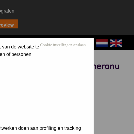
ografen
CONTACT
LOG IN
Cookie instellingen opslaan
k van de website te
en of personen.
Sponsored by
twerken doen aan profiling en tracking