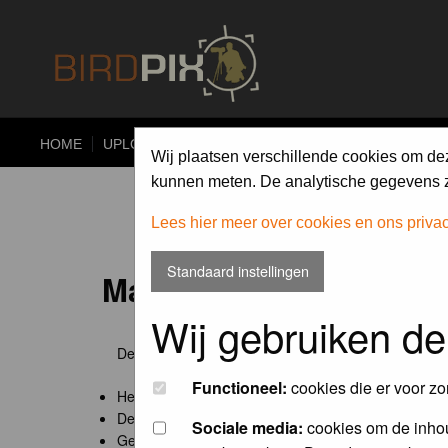
HOME
UPLOAD
ALBUMS
PHOTO COMPETITIONS
Wij plaatsen verschillende cookies om de
kunnen meten. De analytische gegevens zi
Lees hier meer over cookies en ons priva
Standaard instellingen
Maandopdracht 'lentekr
Wij gebruiken de
De maandopdracht van Birdpix is een competitie voo
Functioneel:
cookies die er voor zo
Het onderwerp van de opdracht wordt bepaald door
De community nomineert de winnaar.
Sociale media:
cookies om de inhou
Geregistreerde gebruikers van Birdpix kunnen onde