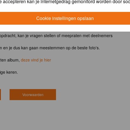
e accepteren kan je internetgedrag gemonitord worden door soc
ntvangt het boek
Vogels van tuin, park en stad
Cookie instellingen opslaan
 opdracht, kan je vragen stellen of meepraten met deelnemers
en en je dus kan gaan meestemmen op de beste foto's.
hten album,
deze vind je hier
ige keren.
Voorwaarden