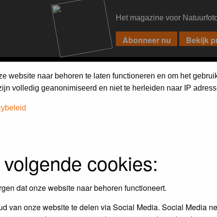
Het magazine voor Natuurfot
PIXPAS
FORUM
MAGAZINE
WEBSHOP
FAQ
SEARCH
ze website naar behoren te laten functioneren en om het gebrui
jn volledig geanonimiseerd en niet te herleiden naar IP adress
cybeleid
iebels'
 volgende cookies:
r en door de Birdpix fotografen community:
rgen dat onze website naar behoren functioneert.
 de winnaar van de laatste maandopdracht
d van onze website te delen via Social Media. Social Media ne
r
deze voorwaarden
deelnemen.