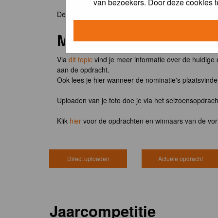
van bezoekers. Door deze cookies t
De winnaar van de maandopdracht 'lentekriebels' o
Meedoen?
Via
dit topic
vind je meer informatie over de huidige
aan de opdracht.
Ook lees je hier wanneer de nominatie's plaatsvind
Uploaden van je foto doe je via het seizoensopdrac
Klik
hier
voor de opdrachten en winnaars van de vor
Direct uploaden
Actuele opdracht
Jaarcompetitie