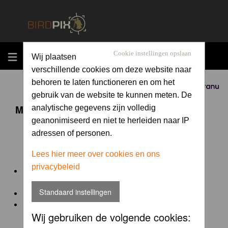
MENU
Cookie instellingen opslaan
Wij plaatsen
verschillende cookies om deze website naar
behoren te laten functioneren en om het
Sponsored by
gebruik van de website te kunnen meten. De
Maandopdracht 'lentekriebels'
analytische gegevens zijn volledig
geanonimiseerd en niet te herleiden naar IP
adressen of personen.
De maandopdracht van Birdpix is een competitie voor
en door de Birdpix fotografen community:
Lees hier meer over cookies en ons
privacybeleid
Het onderwerp van de opdracht wordt bepaald door de
winnaar van de laatste maandopdracht
Standaard instellingen
De community nomineert de winnaar.
Geregistreerde gebruikers van Birdpix kunnen onder
Wij gebruiken de volgende cookies:
deze voorwaarden
deelnemen.