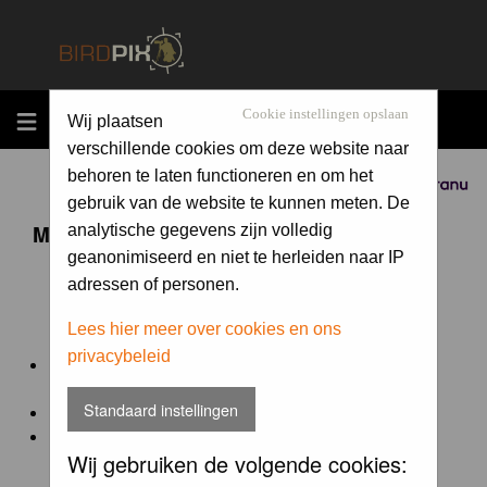
MENU
Cookie instellingen opslaan
Wij plaatsen
verschillende cookies om deze website naar
behoren te laten functioneren en om het
Sponsored by
gebruik van de website te kunnen meten. De
Maandopdracht 'lentekriebels'
analytische gegevens zijn volledig
geanonimiseerd en niet te herleiden naar IP
adressen of personen.
De maandopdracht van Birdpix is een competitie voor
en door de Birdpix fotografen community:
Lees hier meer over cookies en ons
privacybeleid
Het onderwerp van de opdracht wordt bepaald door de
winnaar van de laatste maandopdracht
Standaard instellingen
De community nomineert de winnaar.
Geregistreerde gebruikers van Birdpix kunnen onder
Wij gebruiken de volgende cookies:
deze voorwaarden
deelnemen.