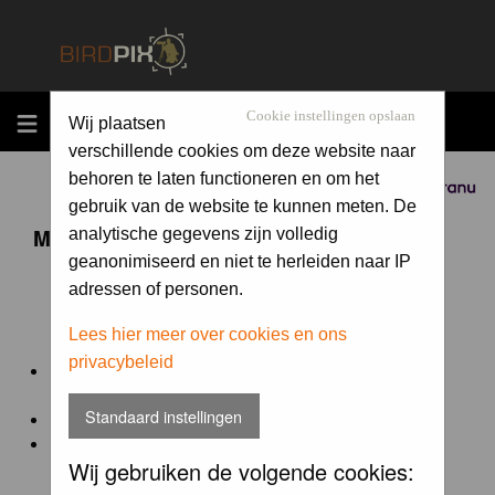
MENU
Cookie instellingen opslaan
Wij plaatsen
verschillende cookies om deze website naar
behoren te laten functioneren en om het
Sponsored by
gebruik van de website te kunnen meten. De
Maandopdracht 'lentekriebels'
analytische gegevens zijn volledig
geanonimiseerd en niet te herleiden naar IP
adressen of personen.
De maandopdracht van Birdpix is een competitie voor
en door de Birdpix fotografen community:
Lees hier meer over cookies en ons
privacybeleid
Het onderwerp van de opdracht wordt bepaald door de
winnaar van de laatste maandopdracht
Standaard instellingen
De community nomineert de winnaar.
Geregistreerde gebruikers van Birdpix kunnen onder
Wij gebruiken de volgende cookies:
deze voorwaarden
deelnemen.