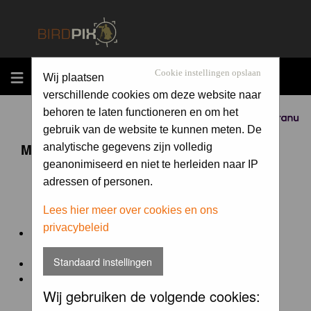
MENU
Cookie instellingen opslaan
Wij plaatsen
verschillende cookies om deze website naar
behoren te laten functioneren en om het
Sponsored by
gebruik van de website te kunnen meten. De
Maandopdracht 'lentekriebels'
analytische gegevens zijn volledig
geanonimiseerd en niet te herleiden naar IP
adressen of personen.
De maandopdracht van Birdpix is een competitie voor
en door de Birdpix fotografen community:
Lees hier meer over cookies en ons
privacybeleid
Het onderwerp van de opdracht wordt bepaald door de
winnaar van de laatste maandopdracht
Standaard instellingen
De community nomineert de winnaar.
Geregistreerde gebruikers van Birdpix kunnen onder
Wij gebruiken de volgende cookies:
deze voorwaarden
deelnemen.