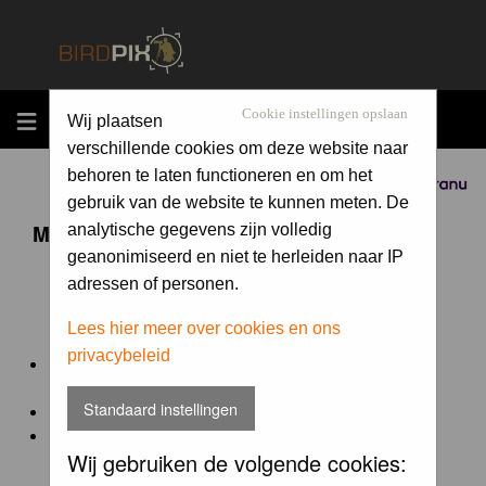
MENU
Cookie instellingen opslaan
Wij plaatsen
verschillende cookies om deze website naar
behoren te laten functioneren en om het
Sponsored by
gebruik van de website te kunnen meten. De
Maandopdracht 'lentekriebels'
analytische gegevens zijn volledig
geanonimiseerd en niet te herleiden naar IP
adressen of personen.
De maandopdracht van Birdpix is een competitie voor
en door de Birdpix fotografen community:
Lees hier meer over cookies en ons
privacybeleid
Het onderwerp van de opdracht wordt bepaald door de
winnaar van de laatste maandopdracht
Standaard instellingen
De community nomineert de winnaar.
Geregistreerde gebruikers van Birdpix kunnen onder
Wij gebruiken de volgende cookies:
deze voorwaarden
deelnemen.