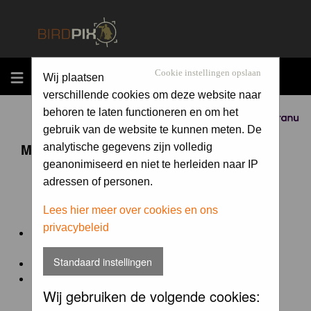
MENU
Cookie instellingen opslaan
Wij plaatsen
verschillende cookies om deze website naar
behoren te laten functioneren en om het
Sponsored by
gebruik van de website te kunnen meten. De
Maandopdracht 'lentekriebels'
analytische gegevens zijn volledig
geanonimiseerd en niet te herleiden naar IP
adressen of personen.
De maandopdracht van Birdpix is een competitie voor
en door de Birdpix fotografen community:
Lees hier meer over cookies en ons
privacybeleid
Het onderwerp van de opdracht wordt bepaald door de
winnaar van de laatste maandopdracht
Standaard instellingen
De community nomineert de winnaar.
Geregistreerde gebruikers van Birdpix kunnen onder
Wij gebruiken de volgende cookies:
deze voorwaarden
deelnemen.