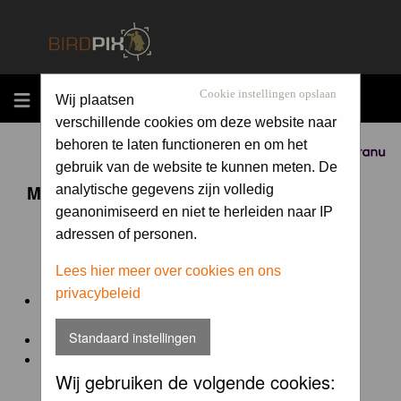
MENU
Cookie instellingen opslaan
Wij plaatsen
verschillende cookies om deze website naar
behoren te laten functioneren en om het
Sponsored by
gebruik van de website te kunnen meten. De
Maandopdracht 'lentekriebels'
analytische gegevens zijn volledig
geanonimiseerd en niet te herleiden naar IP
adressen of personen.
De maandopdracht van Birdpix is een competitie voor
en door de Birdpix fotografen community:
Lees hier meer over cookies en ons
privacybeleid
Het onderwerp van de opdracht wordt bepaald door de
winnaar van de laatste maandopdracht
Standaard instellingen
De community nomineert de winnaar.
Geregistreerde gebruikers van Birdpix kunnen onder
Wij gebruiken de volgende cookies:
deze voorwaarden
deelnemen.