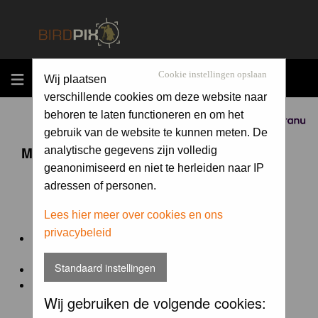
MENU
Cookie instellingen opslaan
Wij plaatsen
verschillende cookies om deze website naar
behoren te laten functioneren en om het
Sponsored by
gebruik van de website te kunnen meten. De
Maandopdracht 'lentekriebels'
analytische gegevens zijn volledig
geanonimiseerd en niet te herleiden naar IP
adressen of personen.
De maandopdracht van Birdpix is een competitie voor
en door de Birdpix fotografen community:
Lees hier meer over cookies en ons
privacybeleid
Het onderwerp van de opdracht wordt bepaald door de
winnaar van de laatste maandopdracht
Standaard instellingen
De community nomineert de winnaar.
Geregistreerde gebruikers van Birdpix kunnen onder
Wij gebruiken de volgende cookies:
deze voorwaarden
deelnemen.