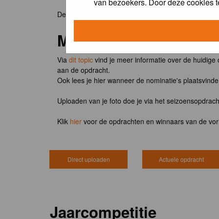
van bezoekers. Door deze cookies t
De winnaar van de maandopdracht 'lentekriebels' o
Meedoen?
Via
dit topic
vind je meer informatie over de huidige
aan de opdracht.
Ook lees je hier wanneer de nominatie's plaatsvind
Uploaden van je foto doe je via het seizoensopdrac
Klik
hier
voor de opdrachten en winnaars van de vor
Direct uploaden
Actuele opdracht
Jaarcompetitie