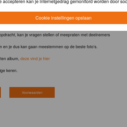
e accepteren kan je internetgedrag gemonitord worden door soc
ntvangt het boek
Vogels van tuin, park en stad
Cookie instellingen opslaan
 opdracht, kan je vragen stellen of meepraten met deelnemers
en en je dus kan gaan meestemmen op de beste foto's.
hten album,
deze vind je hier
ige keren.
Voorwaarden