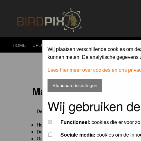
HOME
UPLOAD
ALBUMS
PHOTO COMPETITIONS
Wij plaatsen verschillende cookies om de
kunnen meten. De analytische gegevens zi
Lees hier meer over cookies en ons priva
Standaard instellingen
Maandopdracht 'lentekr
Wij gebruiken de
De maandopdracht van Birdpix is een competitie voo
Functioneel:
cookies die er voor zo
Het onderwerp van de opdracht wordt bepaald door
De community nomineert de winnaar.
Sociale media:
cookies om de inhou
Geregistreerde gebruikers van Birdpix kunnen onde