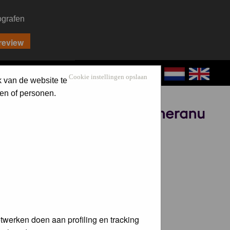
ografen
CONTACT
LOG IN
Cookie instellingen opslaan
k van de website te
en of personen.
Sponsored by
twerken doen aan profiling en tracking