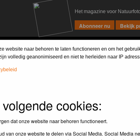
Het magazine voor Natuurfot
PIXPAS
FORUM
MAGAZINE
WEBSHOP
FAQ
SEARCH
ze website naar behoren te laten functioneren en om het gebrui
jn volledig geanonimiseerd en niet te herleiden naar IP adress
cybeleid
iebels'
 volgende cookies:
r en door de Birdpix fotografen community:
rgen dat onze website naar behoren functioneert.
 de winnaar van de laatste maandopdracht
d van onze website te delen via Social Media. Social Media ne
r
deze voorwaarden
deelnemen.