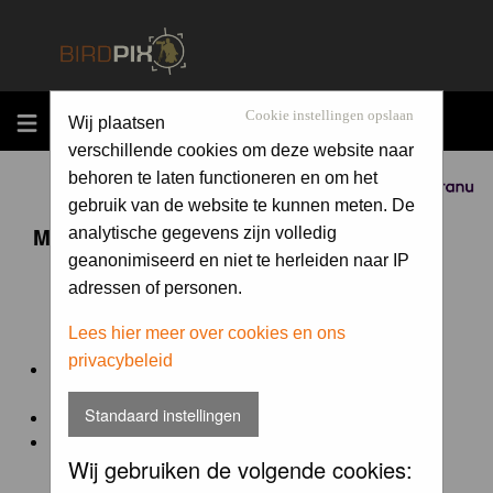
MENU
Cookie instellingen opslaan
Wij plaatsen
verschillende cookies om deze website naar
behoren te laten functioneren en om het
Sponsored by
gebruik van de website te kunnen meten. De
Maandopdracht 'lentekriebels'
analytische gegevens zijn volledig
geanonimiseerd en niet te herleiden naar IP
adressen of personen.
De maandopdracht van Birdpix is een competitie voor
en door de Birdpix fotografen community:
Lees hier meer over cookies en ons
privacybeleid
Het onderwerp van de opdracht wordt bepaald door de
winnaar van de laatste maandopdracht
Standaard instellingen
De community nomineert de winnaar.
Geregistreerde gebruikers van Birdpix kunnen onder
Wij gebruiken de volgende cookies:
deze voorwaarden
deelnemen.