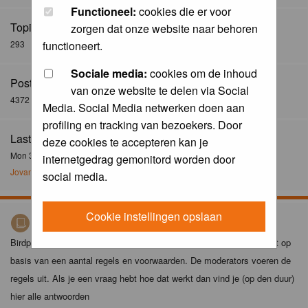
Functioneel:
cookies die er voor
Topics:
zorgen dat onze website naar behoren
293
functioneert.
Sociale media:
cookies om de inhoud
Posts:
van onze website te delen via Social
4372
Media. Social Media netwerken doen aan
profiling en tracking van bezoekers. Door
Last Post:
deze cookies te accepteren kan je
Mon 30 Dec 2024, 21:02
internetgedrag gemonitord worden door
Jovanzo
social media.
Cookie instellingen opslaan
Birdpix spelregels
Birdpix is niet zomaar een foto-site. Het plaatsen van foto's gebeurt op
basis van een aantal regels en voorwaarden. De moderators voeren de
regels uit. Als je een vraag hebt hoe dat werkt dan vind je (op den duur)
hier alle antwoorden