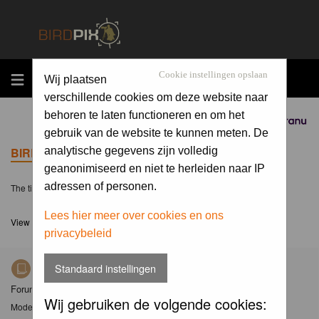
MENU
Cookie instellingen opslaan
Wij plaatsen
verschillende cookies om deze website naar
behoren te laten functioneren en om het
Sponsored by
gebruik van de website te kunnen meten. De
BIRDPIX.NL FORUM INDEX
analytische gegevens zijn volledig
geanonimiseerd en niet te herleiden naar IP
adressen of personen.
The time now is Sat 08 Aug 2026, 9:26
Lees hier meer over cookies en ons
View unanswered posts
privacybeleid
Standaard instellingen
Nieuws
Forum met nieuwsberichten over Birdpix
Wij gebruiken de volgende cookies:
Moderator
Moderators