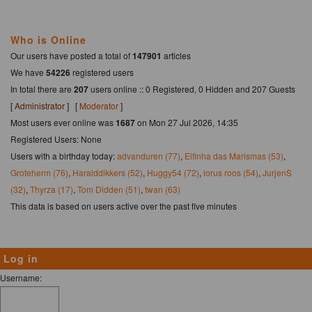
Who is Online
Our users have posted a total of
147901
articles
We have
54226
registered users
In total there are
207
users online :: 0 Registered, 0 Hidden and 207 Guests
[
Administrator
] [
Moderator
]
Most users ever online was
1687
on Mon 27 Jul 2026, 14:35
Registered Users: None
Users with a birthday today:
advanduren (77)
,
Elfinha das Marismas (53)
,
Groteherm (76)
,
Haralddikkers (52)
,
Huggy54 (72)
,
iorus roos (54)
,
JurjenS
(32)
,
Thyrza (17)
,
Tom Didden (51)
,
twan (63)
This data is based on users active over the past five minutes
Log in
Username: