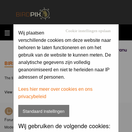
MENU
Cookie instellingen opslaan
Wij plaatsen
verschillende cookies om deze website naar
behoren te laten functioneren en om het
Sponsored by
gebruik van de website te kunnen meten. De
BIRDPIX.NL FORUM INDEX
analytische gegevens zijn volledig
geanonimiseerd en niet te herleiden naar IP
adressen of personen.
The time now is Sat 08 Aug 2026, 18:54
Lees hier meer over cookies en ons
View unanswered posts
privacybeleid
Standaard instellingen
Nieuws
Forum met nieuwsberichten over Birdpix
Wij gebruiken de volgende cookies:
Moderator
Moderators