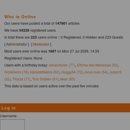
Who is Online
Our users have posted a total of
147901
articles
We have
54226
registered users
In total there are
223
users online :: 0 Registered, 0 Hidden and 223 Guests
[
Administrator
] [
Moderator
]
Most users ever online was
1687
on Mon 27 Jul 2026, 14:35
Registered Users: None
Users with a birthday today:
advanduren (77)
,
Elfinha das Marismas (53)
,
Groteherm (76)
,
Haralddikkers (52)
,
Huggy54 (72)
,
iorus roos (54)
,
JurjenS
(32)
,
Thyrza (17)
,
Tom Didden (51)
,
twan (63)
This data is based on users active over the past five minutes
Log in
Username: