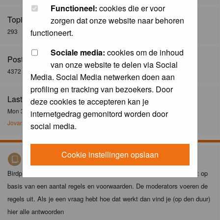
Functioneel:
cookies die er voor
Topics:
zorgen dat onze website naar behoren
293
functioneert.
Sociale media:
cookies om de inhoud
Posts:
van onze website te delen via Social
4372
Media. Social Media netwerken doen aan
profiling en tracking van bezoekers. Door
Last Post:
deze cookies te accepteren kan je
Mon 30 Dec 2024, 21:02
internetgedrag gemonitord worden door
Jovanzo
social media.
Cookie instellingen opslaan
Birdpix spelregels
Birdpix is niet zomaar een foto-site. Het plaatsen van foto's gebeurt op
basis van een aantal regels en voorwaarden. De moderators voeren de
regels uit. Als je een vraag hebt hoe dat werkt dan vind je (op den duur)
hier alle antwoorden