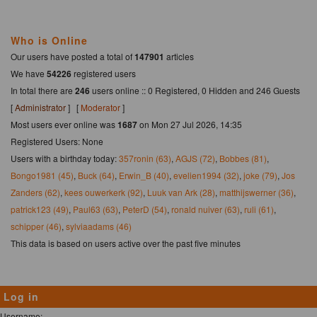
Who is Online
Our users have posted a total of
147901
articles
We have
54226
registered users
In total there are
246
users online :: 0 Registered, 0 Hidden and 246 Guests
[
Administrator
] [
Moderator
]
Most users ever online was
1687
on Mon 27 Jul 2026, 14:35
Registered Users: None
Users with a birthday today:
357ronin (63)
,
AGJS (72)
,
Bobbes (81)
,
Bongo1981 (45)
,
Buck (64)
,
Erwin_B (40)
,
evelien1994 (32)
,
joke (79)
,
Jos
Zanders (62)
,
kees ouwerkerk (92)
,
Luuk van Ark (28)
,
matthijswerner (36)
,
patrick123 (49)
,
Paul63 (63)
,
PeterD (54)
,
ronald nuiver (63)
,
ruli (61)
,
schipper (46)
,
sylviaadams (46)
This data is based on users active over the past five minutes
Log in
Username: