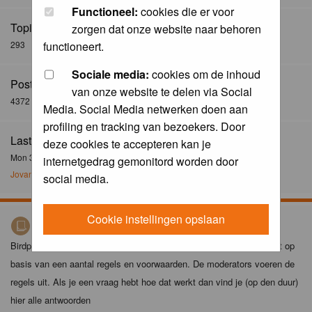
Functioneel:
cookies die er voor
Topics:
zorgen dat onze website naar behoren
293
functioneert.
Sociale media:
cookies om de inhoud
Posts:
van onze website te delen via Social
4372
Media. Social Media netwerken doen aan
profiling en tracking van bezoekers. Door
Last Post:
deze cookies te accepteren kan je
Mon 30 Dec 2024, 21:02
internetgedrag gemonitord worden door
Jovanzo
social media.
Cookie instellingen opslaan
Birdpix spelregels
Birdpix is niet zomaar een foto-site. Het plaatsen van foto's gebeurt op
basis van een aantal regels en voorwaarden. De moderators voeren de
regels uit. Als je een vraag hebt hoe dat werkt dan vind je (op den duur)
hier alle antwoorden