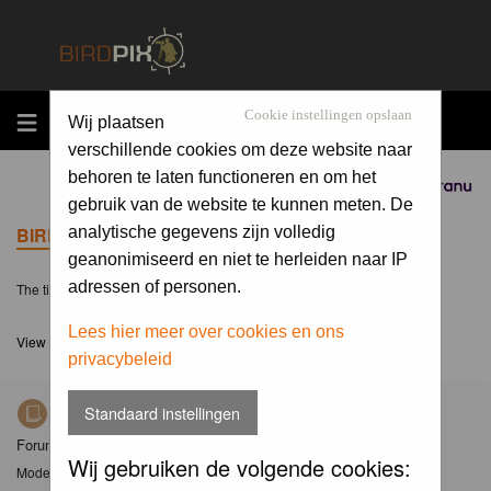
MENU
Cookie instellingen opslaan
Wij plaatsen
verschillende cookies om deze website naar
behoren te laten functioneren en om het
Sponsored by
gebruik van de website te kunnen meten. De
BIRDPIX.NL FORUM INDEX
analytische gegevens zijn volledig
geanonimiseerd en niet te herleiden naar IP
adressen of personen.
The time now is Thu 06 Aug 2026, 11:53
Lees hier meer over cookies en ons
View unanswered posts
privacybeleid
Standaard instellingen
Nieuws
Forum met nieuwsberichten over Birdpix
Wij gebruiken de volgende cookies:
Moderator
Moderators