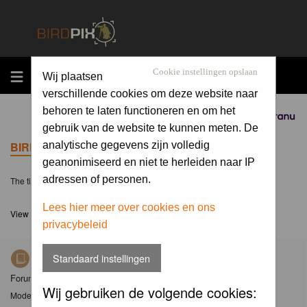
MENU
Cookie instellingen opslaan
Wij plaatsen
verschillende cookies om deze website naar
behoren te laten functioneren en om het
Sponsored by
gebruik van de website te kunnen meten. De
BIRDPIX.NL FORUM INDEX
analytische gegevens zijn volledig
geanonimiseerd en niet te herleiden naar IP
adressen of personen.
The time now is Fri 07 Aug 2026, 16:41
Lees hier meer over cookies en ons
View unanswered posts
privacybeleid
Standaard instellingen
Nieuws
Forum met nieuwsberichten over Birdpix
Wij gebruiken de volgende cookies:
Moderator
Moderators