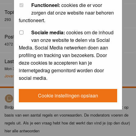
Functioneel:
cookies die er voor
Topics:
zorgen dat onze website naar behoren
293
functioneert.
Sociale media:
cookies om de inhoud
Posts:
van onze website te delen via Social
4372
Media. Social Media netwerken doen aan
profiling en tracking van bezoekers. Door
Last Post:
deze cookies te accepteren kan je
Mon 30 Dec 2024, 21:02
internetgedrag gemonitord worden door
Jovanzo
social media.
Cookie instellingen opslaan
Birdpix spelregels
Birdpix is niet zomaar een foto-site. Het plaatsen van foto's gebeurt op
basis van een aantal regels en voorwaarden. De moderators voeren de
regels uit. Als je een vraag hebt hoe dat werkt dan vind je (op den duur)
hier alle antwoorden