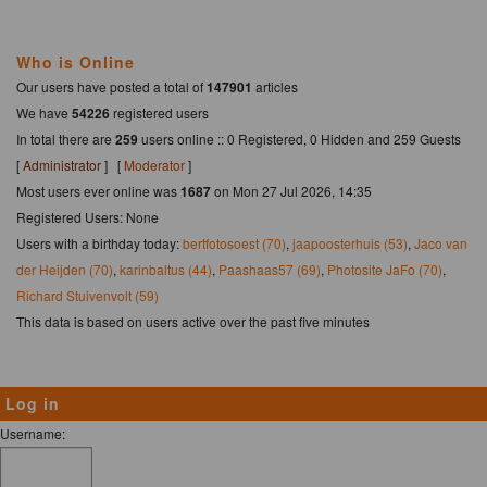
Who is Online
Our users have posted a total of
147901
articles
We have
54226
registered users
In total there are
259
users online :: 0 Registered, 0 Hidden and 259 Guests
[
Administrator
] [
Moderator
]
Most users ever online was
1687
on Mon 27 Jul 2026, 14:35
Registered Users: None
Users with a birthday today:
bertfotosoest (70)
,
jaapoosterhuis (53)
,
Jaco van
der Heijden (70)
,
karinbaltus (44)
,
Paashaas57 (69)
,
Photosite JaFo (70)
,
Richard Stuivenvolt (59)
This data is based on users active over the past five minutes
Log in
Username: