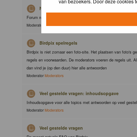
van bezoekers. Door deze cookies t
Nieuws
Forum met nieuwsberichten over Birdpix
Moderator
Moderators
Birdpix spelregels
Birdpix is niet zomaar een foto-site. Het plaatsen van foto's g
regels en voorwaarden. De moderators voeren de regels uit. Al
dan vind je (op den duur) hier alle antwoorden
Moderator
Moderators
Veel gestelde vragen: inhoudsopgave
Inhoudsopgave voor alle topics met antwoorden op veel geste
Moderator
Moderators
Veel gestelde vragen
De meest actuele FAQ van Birdpix