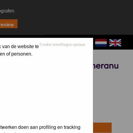
ografen
CONTACT
LOG IN
Cookie instellingen opslaan
k van de website te
en of personen.
Sponsored by
twerken doen aan profiling en tracking
osts
Last Post