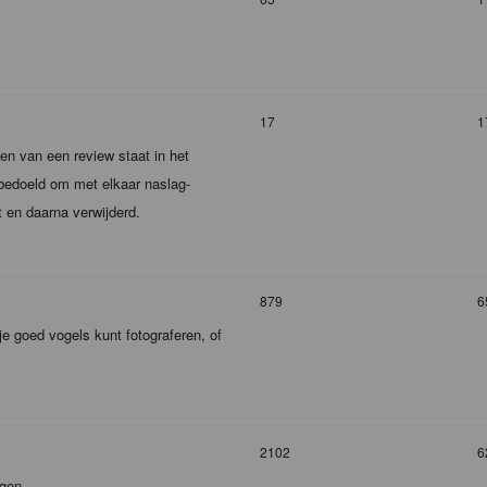
17
1
en van een review staat in het
m bedoeld om met elkaar naslag-
t en daarna verwijderd.
879
6
je goed vogels kunt fotograferen, of
2102
6
agen.