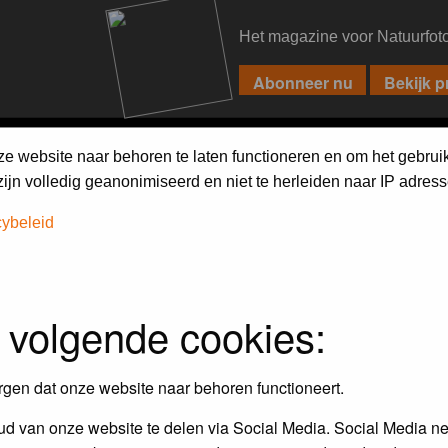
Het magazine voor Natuurfot
PIXPAS
FORUM
MAGAZINE
WEBSHOP
FAQ
SEARCH
ze website naar behoren te laten functioneren en om het gebrui
jn volledig geanonimiseerd en niet te herleiden naar IP adress
cybeleid
 volgende cookies:
rgen dat onze website naar behoren functioneert.
d van onze website te delen via Social Media. Social Media ne
Topics
P