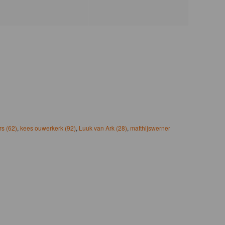
s (62)
,
kees ouwerkerk (92)
,
Luuk van Ark (28)
,
matthijswerner