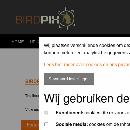
HOME
UPLOAD
ALBUMS
PHOTO COMPETITIONS
Wij plaatsen verschillende cookies om de
kunnen meten. De analytische gegevens zi
Lees hier meer over cookies en ons priva
Standaard instellingen
BIRDPIX.NL FORUM INDEX
Wij gebruiken de
The time now is Thu 06 Aug 2026, 0:28
View unanswered posts
Functioneel:
cookies die er voor zo
Sociale media:
cookies om de inhou
Forum