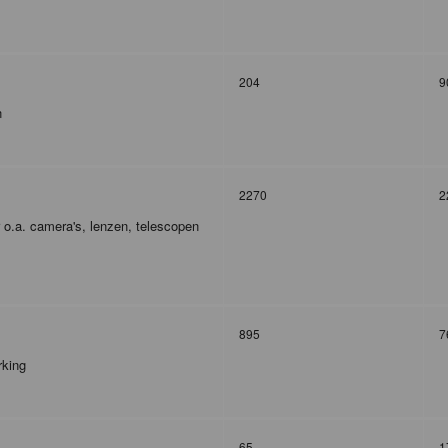
204
9
n
2270
2
r o.a. camera's, lenzen, telescopen
895
7
rking
65
1