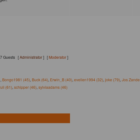
237 Guests [
Administrator
] [
Moderator
]
)
,
Bongo1981 (45)
,
Buck (64)
,
Erwin_B (40)
,
evelien1994 (32)
,
joke (79)
,
Jos Zander
ruli (61)
,
schipper (46)
,
sylviaadams (46)