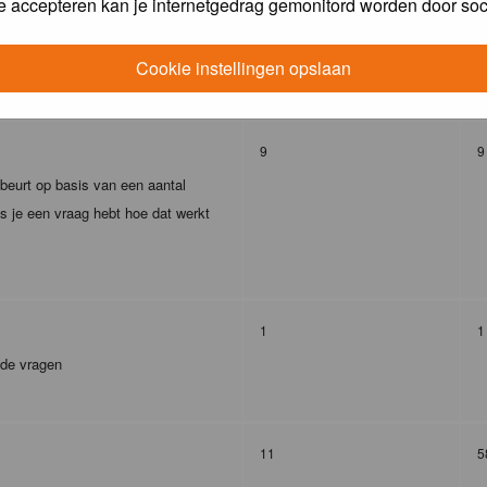
e accepteren kan je internetgedrag gemonitord worden door soc
293
4
Cookie instellingen opslaan
9
9
ebeurt op basis van een aantal
s je een vraag hebt hoe dat werkt
1
1
lde vragen
11
5