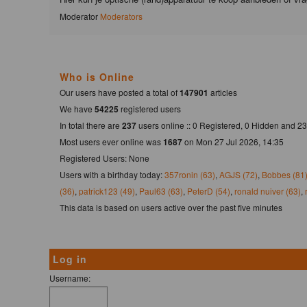
Moderator
Moderators
Who is Online
Our users have posted a total of
147901
articles
We have
54225
registered users
In total there are
237
users online :: 0 Registered, 0 Hidden and 
Most users ever online was
1687
on Mon 27 Jul 2026, 14:35
Registered Users: None
Users with a birthday today:
357ronin (63)
,
AGJS (72)
,
Bobbes (81
(36)
,
patrick123 (49)
,
Paul63 (63)
,
PeterD (54)
,
ronald nuiver (63)
,
This data is based on users active over the past five minutes
Log in
Username: