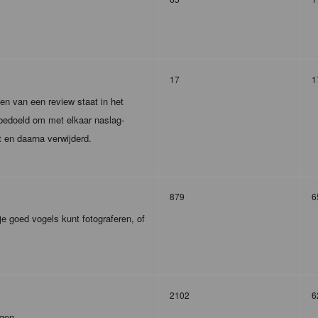
17
1
en van een review staat in het
m bedoeld om met elkaar naslag-
t en daarna verwijderd.
879
6
je goed vogels kunt fotograferen, of
2102
6
agen.