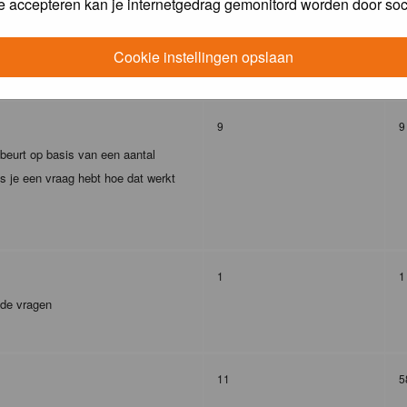
e accepteren kan je internetgedrag gemonitord worden door soc
293
4
Cookie instellingen opslaan
9
9
ebeurt op basis van een aantal
s je een vraag hebt hoe dat werkt
1
1
lde vragen
11
5