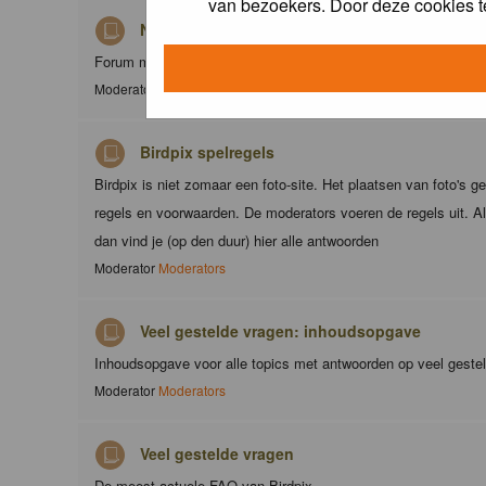
van bezoekers. Door deze cookies t
Nieuws
Forum met nieuwsberichten over Birdpix
Moderator
Moderators
Birdpix spelregels
Birdpix is niet zomaar een foto-site. Het plaatsen van foto's g
regels en voorwaarden. De moderators voeren de regels uit. Al
dan vind je (op den duur) hier alle antwoorden
Moderator
Moderators
Veel gestelde vragen: inhoudsopgave
Inhoudsopgave voor alle topics met antwoorden op veel geste
Moderator
Moderators
Veel gestelde vragen
De meest actuele FAQ van Birdpix