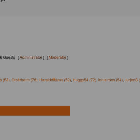
256 Guests [
Administrator
] [
Moderator
]
s (53)
,
Groteherm (76)
,
Haralddikkers (52)
,
Huggy54 (72)
,
iorus roos (54)
,
JurjenS 