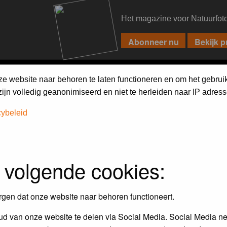
Het magazine voor Natuurfot
PIXPAS
FORUM
MAGAZINE
WEBSHOP
FAQ
SEARCH
ze website naar behoren te laten functioneren en om het gebrui
jn volledig geanonimiseerd en niet te herleiden naar IP adress
cybeleid
 volgende cookies:
rgen dat onze website naar behoren functioneert.
d van onze website te delen via Social Media. Social Media ne
Topics
P