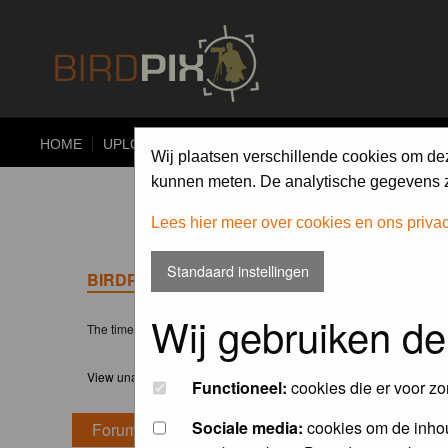
HOME
UPLOAD
ALBUMS
PHOTO COMPETITIONS
Wij plaatsen verschillende cookies om de
kunnen meten. De analytische gegevens zi
Lees hier meer over cookies en ons priva
Standaard instellingen
BIRDPIX.NL FORUM INDEX
Wij gebruiken de
The time now is Sat 08 Aug 2026, 9:49
View unanswered posts
Functioneel:
cookies die er voor zo
Sociale media:
cookies om de inhou
Forum