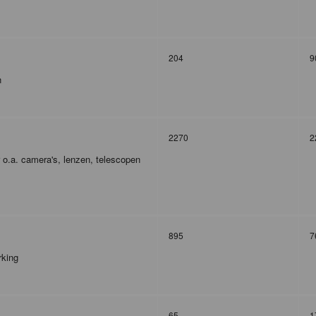
204
9
n
2270
2
r o.a. camera's, lenzen, telescopen
895
7
rking
65
1