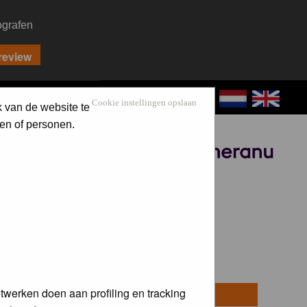
ografen
CONTACT
LOG IN
Cookie instellingen opslaan
k van de website te
en of personen.
Sponsored by
twerken doen aan profiling en tracking
osts
Last Post