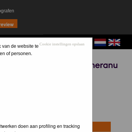
ografen
CONTACT
LOG IN
Cookie instellingen opslaan
k van de website te
en of personen.
Sponsored by
twerken doen aan profiling en tracking
osts
Last Post