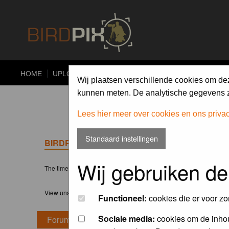
HOME
UPLOAD
ALBUMS
PHOTO COMPETITIONS
Wij plaatsen verschillende cookies om de
kunnen meten. De analytische gegevens zi
Lees hier meer over cookies en ons priva
Standaard instellingen
BIRDPIX.NL FORUM INDEX
Wij gebruiken de
The time now is Sat 08 Aug 2026, 2:48
View unanswered posts
Functioneel:
cookies die er voor zo
Sociale media:
cookies om de inhou
Forum