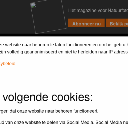
Het magazine voor Natuurfot
PIXPAS
FORUM
MAGAZINE
WEBSHOP
FAQ
SEARCH
ze website naar behoren te laten functioneren en om het gebrui
jn volledig geanonimiseerd en niet te herleiden naar IP adress
cybeleid
 volgende cookies:
rgen dat onze website naar behoren functioneert.
d van onze website te delen via Social Media. Social Media ne
Topics
P