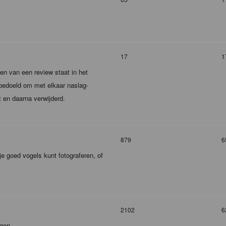
17
1
en van een review staat in het
m bedoeld om met elkaar naslag-
t en daarna verwijderd.
879
6
je goed vogels kunt fotograferen, of
2102
6
agen.