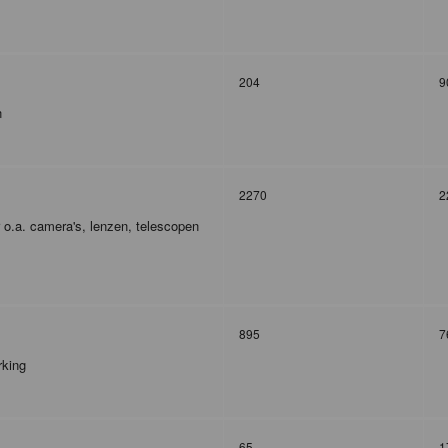
204
9
n
2270
2
r o.a. camera's, lenzen, telescopen
895
7
rking
65
1