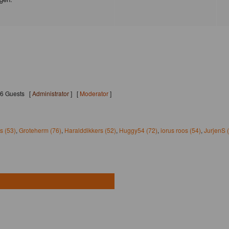
196 Guests [
Administrator
] [
Moderator
]
s (53)
,
Groteherm (76)
,
Haralddikkers (52)
,
Huggy54 (72)
,
iorus roos (54)
,
JurjenS 