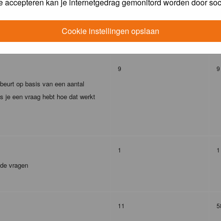
e accepteren kan je internetgedrag gemonitord worden door soc
293
4
Cookie instellingen opslaan
9
9
ebeurt op basis van een aantal
s je een vraag hebt hoe dat werkt
1
1
lde vragen
11
5