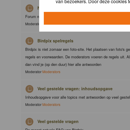
van bezoekers. Door deze cookies t
Nieuws
Forum met nieuwsberichten over Birdpix
Moderator
Moderators
Birdpix spelregels
Birdpix is niet zomaar een foto-site. Het plaatsen van foto's g
regels en voorwaarden. De moderators voeren de regels uit. Al
dan vind je (op den duur) hier alle antwoorden
Moderator
Moderators
Veel gestelde vragen: inhoudsopgave
Inhoudsopgave voor alle topics met antwoorden op veel geste
Moderator
Moderators
Veel gestelde vragen
De meest actuele FAQ van Birdpix