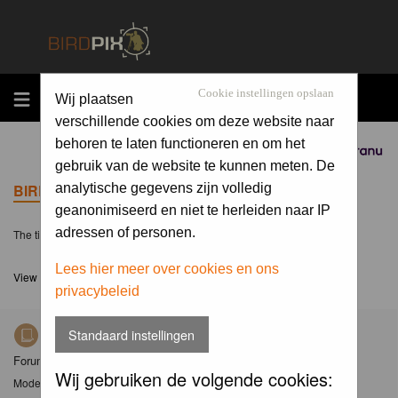
MENU
Cookie instellingen opslaan
Wij plaatsen
verschillende cookies om deze website naar
behoren te laten functioneren en om het
Sponsored by
gebruik van de website te kunnen meten. De
BIRDPIX.NL FORUM INDEX
analytische gegevens zijn volledig
geanonimiseerd en niet te herleiden naar IP
adressen of personen.
The time now is Mon 10 Aug 2026, 9:50
Lees hier meer over cookies en ons
View unanswered posts
privacybeleid
Standaard instellingen
Nieuws
Forum met nieuwsberichten over Birdpix
Wij gebruiken de volgende cookies:
Moderator
Moderators