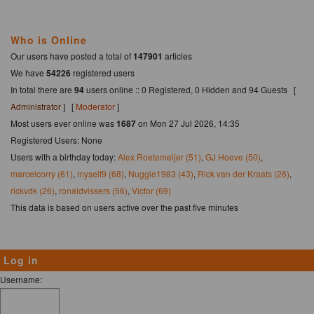
Who is Online
Our users have posted a total of
147901
articles
We have
54226
registered users
In total there are
94
users online :: 0 Registered, 0 Hidden and 94 Guests [
Administrator
] [
Moderator
]
Most users ever online was
1687
on Mon 27 Jul 2026, 14:35
Registered Users: None
Users with a birthday today:
Alex Roetemeijer (51)
,
GJ Hoeve (50)
,
marcelcorry (61)
,
myself9 (68)
,
Nuggie1983 (43)
,
Rick van der Kraats (26)
,
rickvdk (26)
,
ronaldvissers (56)
,
Victor (69)
This data is based on users active over the past five minutes
Log in
Username: