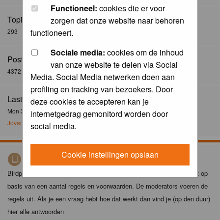
Functioneel:
cookies die er voor
Topics:
zorgen dat onze website naar behoren
293
functioneert.
Sociale media:
cookies om de inhoud
Posts:
van onze website te delen via Social
4372
Media. Social Media netwerken doen aan
profiling en tracking van bezoekers. Door
Last Post:
deze cookies te accepteren kan je
Mon 30 Dec 2024, 21:02
internetgedrag gemonitord worden door
Jovanzo
social media.
Cookie instellingen opslaan
Birdpix spelregels
Birdpix is niet zomaar een foto-site. Het plaatsen van foto's gebeurt op
basis van een aantal regels en voorwaarden. De moderators voeren de
regels uit. Als je een vraag hebt hoe dat werkt dan vind je (op den duur)
hier alle antwoorden