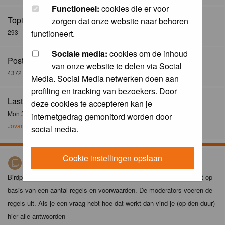
Functioneel:
cookies die er voor
Topics:
zorgen dat onze website naar behoren
293
functioneert.
Sociale media:
cookies om de inhoud
Posts:
van onze website te delen via Social
4372
Media. Social Media netwerken doen aan
profiling en tracking van bezoekers. Door
Last Post:
deze cookies te accepteren kan je
Mon 30 Dec 2024, 21:02
internetgedrag gemonitord worden door
Jovanzo
social media.
Cookie instellingen opslaan
Birdpix spelregels
Birdpix is niet zomaar een foto-site. Het plaatsen van foto's gebeurt op
basis van een aantal regels en voorwaarden. De moderators voeren de
regels uit. Als je een vraag hebt hoe dat werkt dan vind je (op den duur)
hier alle antwoorden