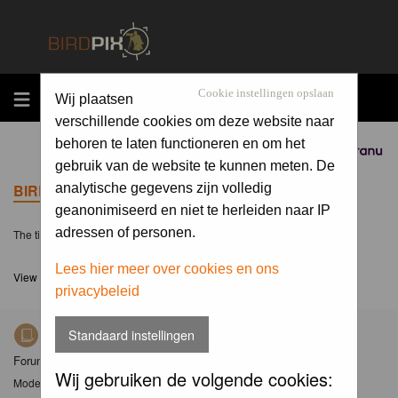
MENU
Cookie instellingen opslaan
Wij plaatsen
verschillende cookies om deze website naar
behoren te laten functioneren en om het
Sponsored by
gebruik van de website te kunnen meten. De
BIRDPIX.NL FORUM INDEX
analytische gegevens zijn volledig
geanonimiseerd en niet te herleiden naar IP
adressen of personen.
The time now is Fri 07 Aug 2026, 8:15
Lees hier meer over cookies en ons
View unanswered posts
privacybeleid
Standaard instellingen
Nieuws
Forum met nieuwsberichten over Birdpix
Wij gebruiken de volgende cookies:
Moderator
Moderators