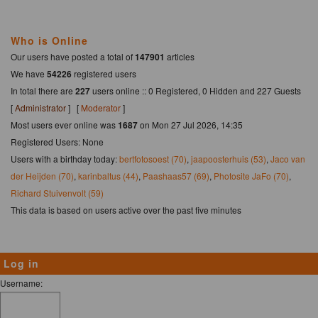
Who is Online
Our users have posted a total of
147901
articles
We have
54226
registered users
In total there are
227
users online :: 0 Registered, 0 Hidden and 227 Guests
[
Administrator
] [
Moderator
]
Most users ever online was
1687
on Mon 27 Jul 2026, 14:35
Registered Users: None
Users with a birthday today:
bertfotosoest (70)
,
jaapoosterhuis (53)
,
Jaco van
der Heijden (70)
,
karinbaltus (44)
,
Paashaas57 (69)
,
Photosite JaFo (70)
,
Richard Stuivenvolt (59)
This data is based on users active over the past five minutes
Log in
Username: