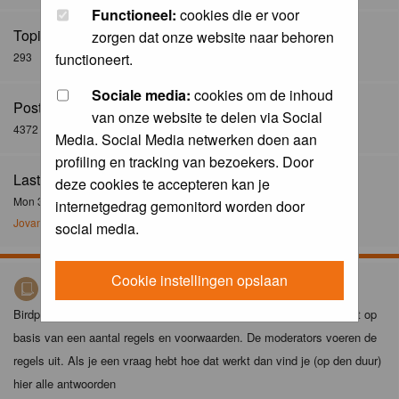
Functioneel:
cookies die er voor
Topics:
zorgen dat onze website naar behoren
293
functioneert.
Sociale media:
cookies om de inhoud
Posts:
van onze website te delen via Social
4372
Media. Social Media netwerken doen aan
profiling en tracking van bezoekers. Door
Last Post:
deze cookies te accepteren kan je
Mon 30 Dec 2024, 21:02
internetgedrag gemonitord worden door
Jovanzo
social media.
Cookie instellingen opslaan
Birdpix spelregels
Birdpix is niet zomaar een foto-site. Het plaatsen van foto's gebeurt op
basis van een aantal regels en voorwaarden. De moderators voeren de
regels uit. Als je een vraag hebt hoe dat werkt dan vind je (op den duur)
hier alle antwoorden