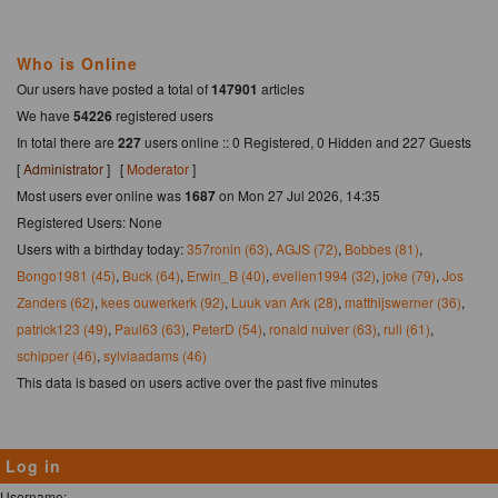
Who is Online
Our users have posted a total of
147901
articles
We have
54226
registered users
In total there are
227
users online :: 0 Registered, 0 Hidden and 227 Guests
[
Administrator
] [
Moderator
]
Most users ever online was
1687
on Mon 27 Jul 2026, 14:35
Registered Users: None
Users with a birthday today:
357ronin (63)
,
AGJS (72)
,
Bobbes (81)
,
Bongo1981 (45)
,
Buck (64)
,
Erwin_B (40)
,
evelien1994 (32)
,
joke (79)
,
Jos
Zanders (62)
,
kees ouwerkerk (92)
,
Luuk van Ark (28)
,
matthijswerner (36)
,
patrick123 (49)
,
Paul63 (63)
,
PeterD (54)
,
ronald nuiver (63)
,
ruli (61)
,
schipper (46)
,
sylviaadams (46)
This data is based on users active over the past five minutes
Log in
Username: