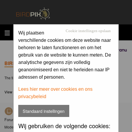
MENU
Cookie instellingen opslaan
Wij plaatsen
verschillende cookies om deze website naar
behoren te laten functioneren en om het
Sponsored by
gebruik van de website te kunnen meten. De
BIRDPIX.NL FORUM INDEX
analytische gegevens zijn volledig
geanonimiseerd en niet te herleiden naar IP
adressen of personen.
The time now is Thu 06 Aug 2026, 12:05
Lees hier meer over cookies en ons
View unanswered posts
privacybeleid
Standaard instellingen
Nieuws
Forum met nieuwsberichten over Birdpix
Wij gebruiken de volgende cookies:
Moderator
Moderators