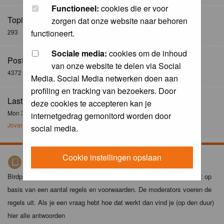
Functioneel:
cookies die er voor
Topics:
zorgen dat onze website naar behoren
293
functioneert.
Sociale media:
cookies om de inhoud
Posts:
van onze website te delen via Social
4372
Media. Social Media netwerken doen aan
profiling en tracking van bezoekers. Door
Last Post:
deze cookies te accepteren kan je
Mon 30 Dec 2024, 21:02
internetgedrag gemonitord worden door
Jovanzo
social media.
Cookie instellingen opslaan
Birdpix spelregels
Birdpix is niet zomaar een foto-site. Het plaatsen van foto's gebeurt op
basis van een aantal regels en voorwaarden. De moderators voeren de
regels uit. Als je een vraag hebt hoe dat werkt dan vind je (op den duur)
hier alle antwoorden