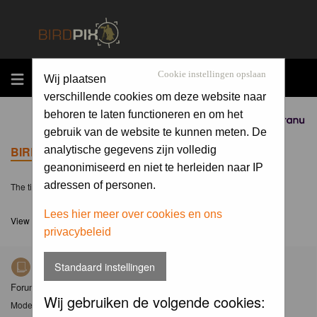
MENU
Cookie instellingen opslaan
Wij plaatsen
verschillende cookies om deze website naar
behoren te laten functioneren en om het
Sponsored by
gebruik van de website te kunnen meten. De
BIRDPIX.NL FORUM INDEX
analytische gegevens zijn volledig
geanonimiseerd en niet te herleiden naar IP
adressen of personen.
The time now is Fri 07 Aug 2026, 23:05
Lees hier meer over cookies en ons
View unanswered posts
privacybeleid
Standaard instellingen
Nieuws
Forum met nieuwsberichten over Birdpix
Wij gebruiken de volgende cookies:
Moderator
Moderators