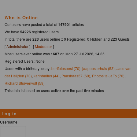
Who is Online
Our users have posted a total of
147901
articles
We have
54226
registered users
In total there are
223
users online :: 0 Registered, 0 Hidden and 223 Guests
[
Administrator
] [
Moderator
]
Most users ever online was
1687
on Mon 27 Jul 2026, 14:35
Registered Users: None
Users with a birthday today:
bertfotosoest (70)
,
jaapoosterhuis (53)
,
Jaco van
der Heijden (70)
,
karinbaltus (44)
,
Paashaas57 (69)
,
Photosite JaFo (70)
,
Richard Stuivenvolt (59)
This data is based on users active over the past five minutes
Log in
Username: