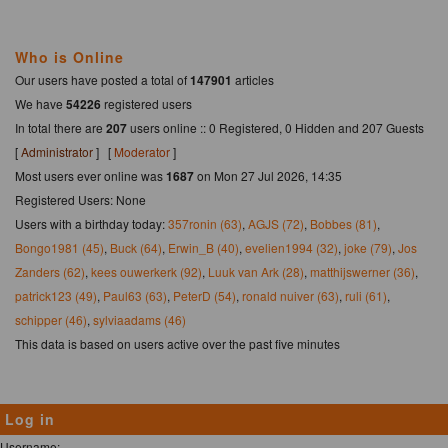
Who is Online
Our users have posted a total of
147901
articles
We have
54226
registered users
In total there are
207
users online :: 0 Registered, 0 Hidden and 207 Guests
[
Administrator
] [
Moderator
]
Most users ever online was
1687
on Mon 27 Jul 2026, 14:35
Registered Users: None
Users with a birthday today:
357ronin (63)
,
AGJS (72)
,
Bobbes (81)
,
Bongo1981 (45)
,
Buck (64)
,
Erwin_B (40)
,
evelien1994 (32)
,
joke (79)
,
Jos
Zanders (62)
,
kees ouwerkerk (92)
,
Luuk van Ark (28)
,
matthijswerner (36)
,
patrick123 (49)
,
Paul63 (63)
,
PeterD (54)
,
ronald nuiver (63)
,
ruli (61)
,
schipper (46)
,
sylviaadams (46)
This data is based on users active over the past five minutes
Log in
Username: