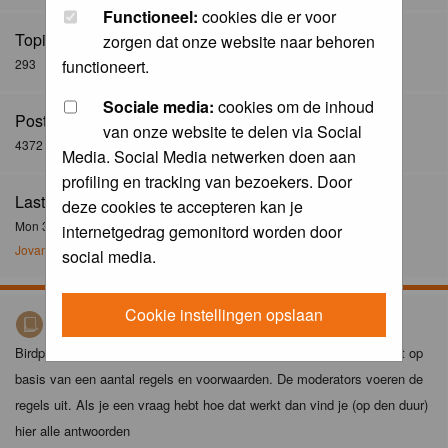
Functioneel:
cookies die er voor
Topics:
zorgen dat onze website naar behoren
293
functioneert.
Sociale media:
cookies om de inhoud
Posts:
van onze website te delen via Social
4372
Media. Social Media netwerken doen aan
profiling en tracking van bezoekers. Door
Last Post:
deze cookies te accepteren kan je
Mon 30 Dec 2024, 21:02
internetgedrag gemonitord worden door
Jovanzo
social media.
Cookie instellingen opslaan
Birdpix spelregels
Birdpix is niet zomaar een foto-site. Het plaatsen van foto's gebeurt op
basis van een aantal regels en voorwaarden. De moderators voeren de
regels uit. Als je een vraag hebt hoe dat werkt dan vind je (op den duur)
hier alle antwoorden