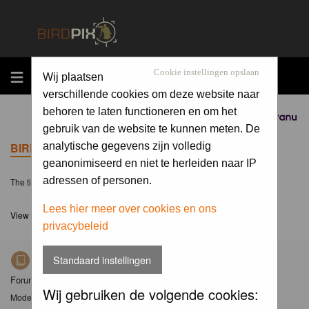
MENU
Cookie instellingen opslaan
Wij plaatsen
verschillende cookies om deze website naar
behoren te laten functioneren en om het
Sponsored by
gebruik van de website te kunnen meten. De
BIRDPIX.NL FORUM INDEX
analytische gegevens zijn volledig
geanonimiseerd en niet te herleiden naar IP
adressen of personen.
The time now is Thu 06 Aug 2026, 22:01
Lees hier meer over cookies en ons
View unanswered posts
privacybeleid
Standaard instellingen
Nieuws
Forum met nieuwsberichten over Birdpix
Wij gebruiken de volgende cookies:
Moderator
Moderators