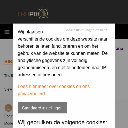
MENU
Cookie instellingen opslaan
Wij plaatsen
verschillende cookies om deze website naar
behoren te laten functioneren en om het
Sponsored by
gebruik van de website te kunnen meten. De
BIRDPIX.NL FORUM INDEX
analytische gegevens zijn volledig
geanonimiseerd en niet te herleiden naar IP
adressen of personen.
The time now is Fri 07 Aug 2026, 3:48
Lees hier meer over cookies en ons
View unanswered posts
privacybeleid
Standaard instellingen
Nieuws
Forum met nieuwsberichten over Birdpix
Wij gebruiken de volgende cookies:
Moderator
Moderators