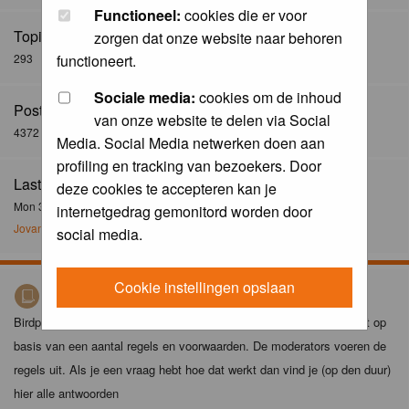
Functioneel:
cookies die er voor
Topics:
zorgen dat onze website naar behoren
293
functioneert.
Sociale media:
cookies om de inhoud
Posts:
van onze website te delen via Social
4372
Media. Social Media netwerken doen aan
profiling en tracking van bezoekers. Door
Last Post:
deze cookies te accepteren kan je
Mon 30 Dec 2024, 21:02
internetgedrag gemonitord worden door
Jovanzo
social media.
Cookie instellingen opslaan
Birdpix spelregels
Birdpix is niet zomaar een foto-site. Het plaatsen van foto's gebeurt op
basis van een aantal regels en voorwaarden. De moderators voeren de
regels uit. Als je een vraag hebt hoe dat werkt dan vind je (op den duur)
hier alle antwoorden