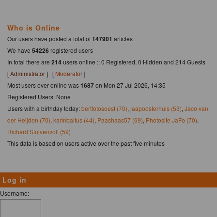
Who is Online
Our users have posted a total of
147901
articles
We have
54226
registered users
In total there are
214
users online :: 0 Registered, 0 Hidden and 214 Guests
[
Administrator
] [
Moderator
]
Most users ever online was
1687
on Mon 27 Jul 2026, 14:35
Registered Users: None
Users with a birthday today:
bertfotosoest (70)
,
jaapoosterhuis (53)
,
Jaco van
der Heijden (70)
,
karinbaltus (44)
,
Paashaas57 (69)
,
Photosite JaFo (70)
,
Richard Stuivenvolt (59)
This data is based on users active over the past five minutes
Log in
Username: