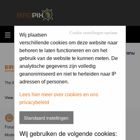
MENU
Cookie instellingen opslaan
Wij plaatsen
verschillende cookies om deze website naar
behoren te laten functioneren en om het
Sponsored by
gebruik van de website te kunnen meten. De
BIRDPIX.NL FORUM INDEX
analytische gegevens zijn volledig
geanonimiseerd en niet te herleiden naar IP
adressen of personen.
The time now is Fri 07 Aug 2026, 19:57
Lees hier meer over cookies en ons
View unanswered posts
privacybeleid
Standaard instellingen
Nieuws
Forum met nieuwsberichten over Birdpix
Wij gebruiken de volgende cookies:
Moderator
Moderators