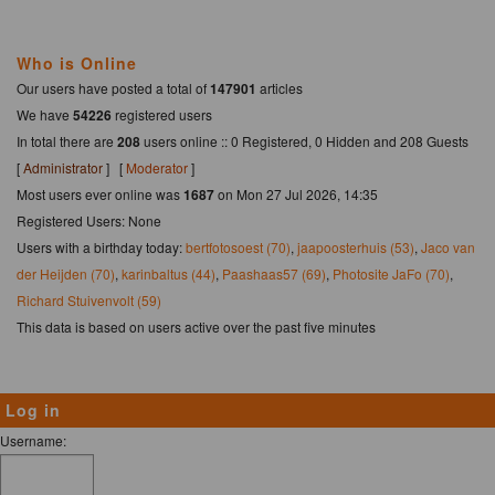
Who is Online
Our users have posted a total of
147901
articles
We have
54226
registered users
In total there are
208
users online :: 0 Registered, 0 Hidden and 208 Guests
[
Administrator
] [
Moderator
]
Most users ever online was
1687
on Mon 27 Jul 2026, 14:35
Registered Users: None
Users with a birthday today:
bertfotosoest (70)
,
jaapoosterhuis (53)
,
Jaco van
der Heijden (70)
,
karinbaltus (44)
,
Paashaas57 (69)
,
Photosite JaFo (70)
,
Richard Stuivenvolt (59)
This data is based on users active over the past five minutes
Log in
Username: