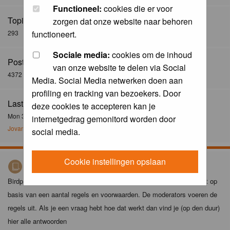
Functioneel:
cookies die er voor
Topics:
zorgen dat onze website naar behoren
293
functioneert.
Sociale media:
cookies om de inhoud
Posts:
van onze website te delen via Social
4372
Media. Social Media netwerken doen aan
profiling en tracking van bezoekers. Door
Last Post:
deze cookies te accepteren kan je
Mon 30 Dec 2024, 21:02
internetgedrag gemonitord worden door
Jovanzo
social media.
Cookie instellingen opslaan
Birdpix spelregels
Birdpix is niet zomaar een foto-site. Het plaatsen van foto's gebeurt op
basis van een aantal regels en voorwaarden. De moderators voeren de
regels uit. Als je een vraag hebt hoe dat werkt dan vind je (op den duur)
hier alle antwoorden