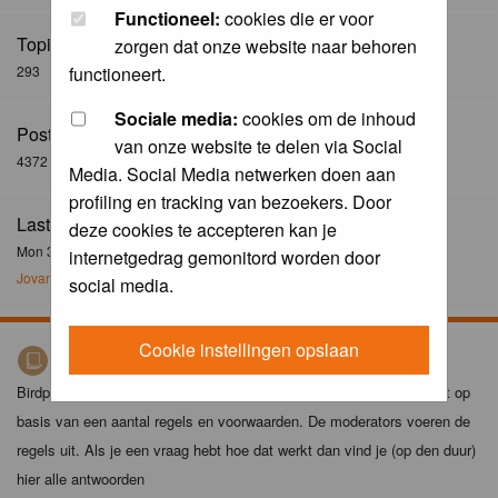
Functioneel:
cookies die er voor
Topics:
zorgen dat onze website naar behoren
293
functioneert.
Sociale media:
cookies om de inhoud
Posts:
van onze website te delen via Social
4372
Media. Social Media netwerken doen aan
profiling en tracking van bezoekers. Door
Last Post:
deze cookies te accepteren kan je
Mon 30 Dec 2024, 21:02
internetgedrag gemonitord worden door
Jovanzo
social media.
Cookie instellingen opslaan
Birdpix spelregels
Birdpix is niet zomaar een foto-site. Het plaatsen van foto's gebeurt op
basis van een aantal regels en voorwaarden. De moderators voeren de
regels uit. Als je een vraag hebt hoe dat werkt dan vind je (op den duur)
hier alle antwoorden