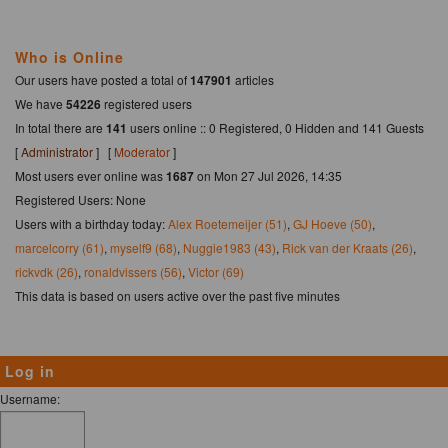
Who is Online
Our users have posted a total of
147901
articles
We have
54226
registered users
In total there are
141
users online :: 0 Registered, 0 Hidden and 141 Guests
[
Administrator
] [
Moderator
]
Most users ever online was
1687
on Mon 27 Jul 2026, 14:35
Registered Users: None
Users with a birthday today:
Alex Roetemeijer (51)
,
GJ Hoeve (50)
,
marcelcorry (61)
,
myself9 (68)
,
Nuggie1983 (43)
,
Rick van der Kraats (26)
,
rickvdk (26)
,
ronaldvissers (56)
,
Victor (69)
This data is based on users active over the past five minutes
Log in
Username: