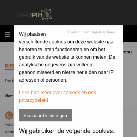
MENU
Cookie instellingen opslaan
Wij plaatsen
verschillende cookies om deze website naar
behoren te laten functioneren en om het
Sponsored by
gebruik van de website te kunnen meten. De
BIRDPIX.NL FORUM INDEX
analytische gegevens zijn volledig
geanonimiseerd en niet te herleiden naar IP
adressen of personen.
The time now is Mon 10 Aug 2026, 8:50
Lees hier meer over cookies en ons
View unanswered posts
privacybeleid
Standaard instellingen
Nieuws
Forum met nieuwsberichten over Birdpix
Wij gebruiken de volgende cookies:
Moderator
Moderators