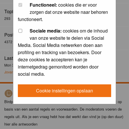
Functioneel:
cookies die er voor
Topics:
zorgen dat onze website naar behoren
293
functioneert.
Sociale media:
cookies om de inhoud
Posts:
van onze website te delen via Social
4372
Media. Social Media netwerken doen aan
profiling en tracking van bezoekers. Door
Last Post:
deze cookies te accepteren kan je
Mon 30 Dec 2024, 21:02
internetgedrag gemonitord worden door
Jovanzo
social media.
Cookie instellingen opslaan
Birdpix spelregels
Birdpix is niet zomaar een foto-site. Het plaatsen van foto's gebeurt op
basis van een aantal regels en voorwaarden. De moderators voeren de
regels uit. Als je een vraag hebt hoe dat werkt dan vind je (op den duur)
hier alle antwoorden