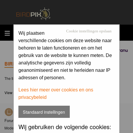
MENU
Cookie instellingen opslaan
Wij plaatsen
verschillende cookies om deze website naar
behoren te laten functioneren en om het
Sponsored by
gebruik van de website te kunnen meten. De
BIRDPIX.NL FORUM INDEX
analytische gegevens zijn volledig
geanonimiseerd en niet te herleiden naar IP
adressen of personen.
The time now is Sun 09 Aug 2026, 10:39
Lees hier meer over cookies en ons
View unanswered posts
privacybeleid
Standaard instellingen
Nieuws
Forum met nieuwsberichten over Birdpix
Wij gebruiken de volgende cookies:
Moderator
Moderators