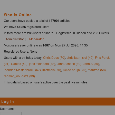
Who is Online
Our users have posted a total of
147901
articles
We have
54226
registered users
In total there are
238
users online :: 0 Registered, 0 Hidden and 238 Guests
[
Administrator
] [
Moderator
]
Most users ever online was
1687
on Mon 27 Jul 2026, 14:35
Registered Users: None
Users with a birthday today:
Chris Dees (70)
,
christiaan_slot (49)
,
Frits Porck
(91)
,
Gaaies (40)
,
jans meinders (72)
,
John Scholte (80)
,
John.S (80)
,
leendert Mastenbroek (67)
,
lizetmols (70)
,
luc de bruijn (70)
,
manfred (58)
,
redmar_woudstra (39)
This data is based on users active over the past five minutes
Log in
Username: