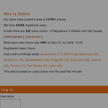
Who is Online
Our users have posted a total of
147901
articles
We have
54226
registered users
In total there are
242
users online :: 0 Registered, 0 Hidden and 242 Guests
[
Administrator
] [
Moderator
]
Most users ever online was
1687
on Mon 27 Jul 2026, 14:35
Registered Users: None
Users with a birthday today:
advanduren (77)
,
Elfinha das Marismas (53)
,
Groteherm (76)
,
Haralddikkers (52)
,
Huggy54 (72)
,
iorus roos (54)
,
JurjenS
(32)
,
Thyrza (17)
,
Tom Didden (51)
,
twan (63)
This data is based on users active over the past five minutes
Log in
Username: