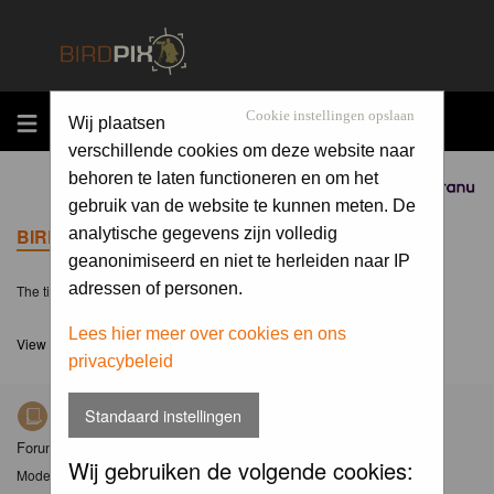
MENU
Cookie instellingen opslaan
Wij plaatsen
verschillende cookies om deze website naar
behoren te laten functioneren en om het
Sponsored by
gebruik van de website te kunnen meten. De
BIRDPIX.NL FORUM INDEX
analytische gegevens zijn volledig
geanonimiseerd en niet te herleiden naar IP
adressen of personen.
The time now is Sat 08 Aug 2026, 10:49
Lees hier meer over cookies en ons
View unanswered posts
privacybeleid
Standaard instellingen
Nieuws
Forum met nieuwsberichten over Birdpix
Wij gebruiken de volgende cookies:
Moderator
Moderators