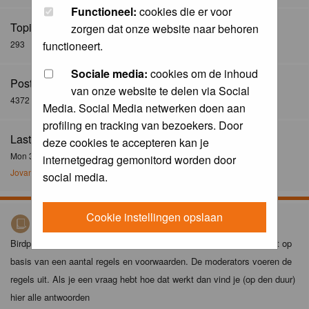
Functioneel:
cookies die er voor
Topics:
zorgen dat onze website naar behoren
293
functioneert.
Sociale media:
cookies om de inhoud
Posts:
van onze website te delen via Social
4372
Media. Social Media netwerken doen aan
profiling en tracking van bezoekers. Door
Last Post:
deze cookies te accepteren kan je
Mon 30 Dec 2024, 21:02
internetgedrag gemonitord worden door
Jovanzo
social media.
Cookie instellingen opslaan
Birdpix spelregels
Birdpix is niet zomaar een foto-site. Het plaatsen van foto's gebeurt op
basis van een aantal regels en voorwaarden. De moderators voeren de
regels uit. Als je een vraag hebt hoe dat werkt dan vind je (op den duur)
hier alle antwoorden