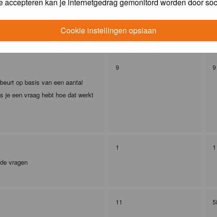
e accepteren kan je internetgedrag gemonitord worden door soc
293
4
Cookie instellingen opslaan
9
9
ebeurt op basis van een aantal
s je een vraag hebt hoe dat werkt
1
1
lde vragen
11
5