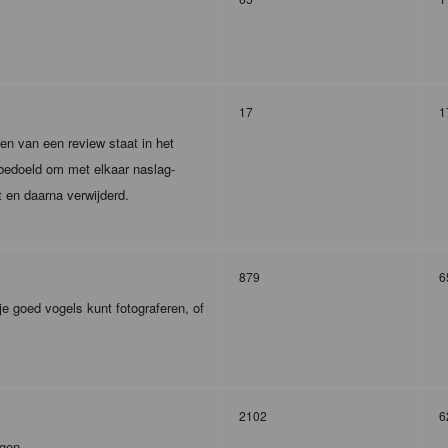
17
1
en van een review staat in het
m bedoeld om met elkaar naslag-
t en daarna verwijderd.
879
6
je goed vogels kunt fotograferen, of
2102
6
agen.