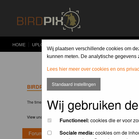
HOME
UPLOAD
ALBUMS
PHOTO COMPETITIONS
Wij plaatsen verschillende cookies om de
kunnen meten. De analytische gegevens zi
Lees hier meer over cookies en ons priva
Standaard instellingen
BIRDPIX.NL FORUM INDEX
Wij gebruiken de
The time now is Fri 07 Aug 2026, 18:38
View unanswered posts
Functioneel:
cookies die er voor zo
Sociale media:
cookies om de inhou
Forum