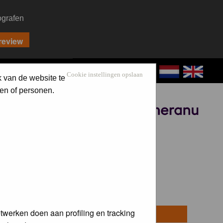
ografen
CONTACT
LOG IN
Cookie instellingen opslaan
k van de website te
en of personen.
Sponsored by
twerken doen aan profiling en tracking
osts
Last Post