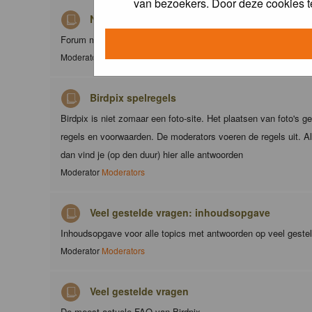
van bezoekers. Door deze cookies t
Nieuws
Forum met nieuwsberichten over Birdpix
Moderator
Moderators
Birdpix spelregels
Birdpix is niet zomaar een foto-site. Het plaatsen van foto's g
regels en voorwaarden. De moderators voeren de regels uit. Al
dan vind je (op den duur) hier alle antwoorden
Moderator
Moderators
Veel gestelde vragen: inhoudsopgave
Inhoudsopgave voor alle topics met antwoorden op veel geste
Moderator
Moderators
Veel gestelde vragen
De meest actuele FAQ van Birdpix