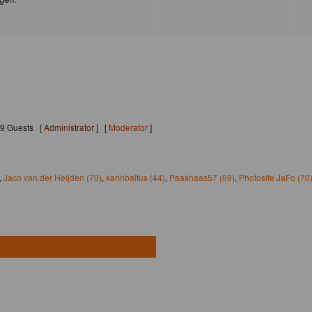
159 Guests [
Administrator
] [
Moderator
]
,
Jaco van der Heijden (70)
,
karinbaltus (44)
,
Paashaas57 (69)
,
Photosite JaFo (70