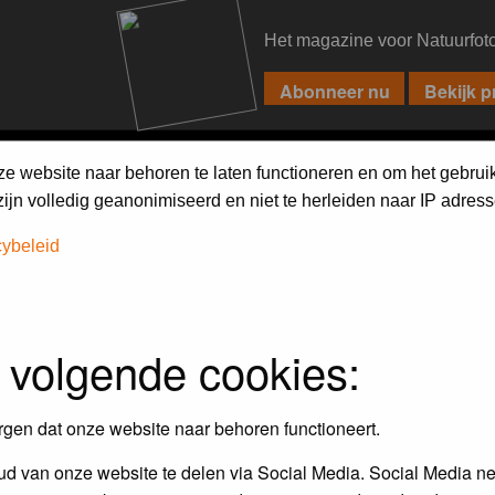
Het magazine voor Natuurfot
PIXPAS
FORUM
MAGAZINE
WEBSHOP
FAQ
SEARCH
ze website naar behoren te laten functioneren en om het gebrui
jn volledig geanonimiseerd en niet te herleiden naar IP adress
cybeleid
 volgende cookies:
rgen dat onze website naar behoren functioneert.
d van onze website te delen via Social Media. Social Media ne
Topics
P