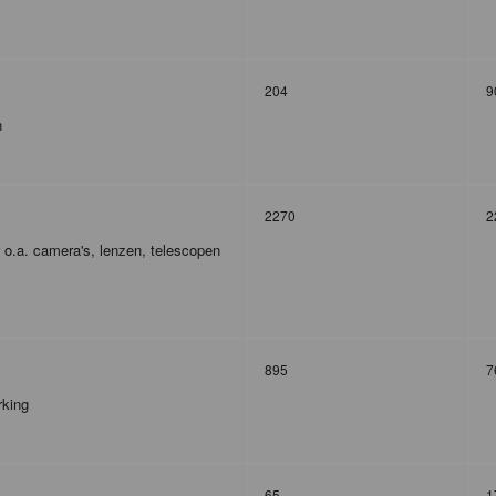
204
9
n
2270
2
r o.a. camera's, lenzen, telescopen
895
7
rking
65
1