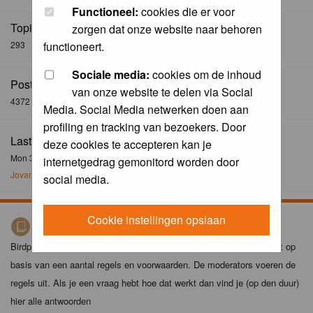
Functioneel:
cookies die er voor
Topics:
zorgen dat onze website naar behoren
293
functioneert.
Sociale media:
cookies om de inhoud
Posts:
van onze website te delen via Social
4372
Media. Social Media netwerken doen aan
profiling en tracking van bezoekers. Door
Last Post:
deze cookies te accepteren kan je
Mon 30 Dec 2024, 21:02
internetgedrag gemonitord worden door
Jovanzo
social media.
Cookie instellingen opslaan
Birdpix spelregels
Birdpix is niet zomaar een foto-site. Het plaatsen van foto's gebeurt op
basis van een aantal regels en voorwaarden. De moderators voeren de
regels uit. Als je een vraag hebt hoe dat werkt dan vind je (op den duur)
hier alle antwoorden