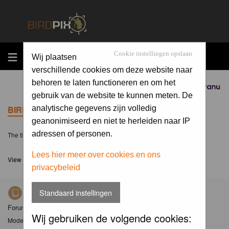
MENU
Cookie instellingen opslaan
Wij plaatsen
verschillende cookies om deze website naar
behoren te laten functioneren en om het
Sponsored by
gebruik van de website te kunnen meten. De
BIRDPIX.NL FORUM INDEX
analytische gegevens zijn volledig
geanonimiseerd en niet te herleiden naar IP
adressen of personen.
The time now is Sat 08 Aug 2026, 4:21
Lees hier meer over cookies en ons
View unanswered posts
privacybeleid
Standaard instellingen
Nieuws
Forum met nieuwsberichten over Birdpix
Wij gebruiken de volgende cookies:
Moderator
Moderators