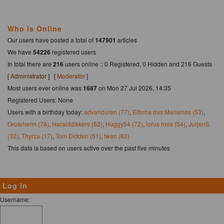
Who is Online
Our users have posted a total of
147901
articles
We have
54226
registered users
In total there are
216
users online :: 0 Registered, 0 Hidden and 216 Guests
[
Administrator
] [
Moderator
]
Most users ever online was
1687
on Mon 27 Jul 2026, 14:35
Registered Users: None
Users with a birthday today:
advanduren (77)
,
Elfinha das Marismas (53)
,
Groteherm (76)
,
Haralddikkers (52)
,
Huggy54 (72)
,
iorus roos (54)
,
JurjenS
(32)
,
Thyrza (17)
,
Tom Didden (51)
,
twan (63)
This data is based on users active over the past five minutes
Log in
Username: