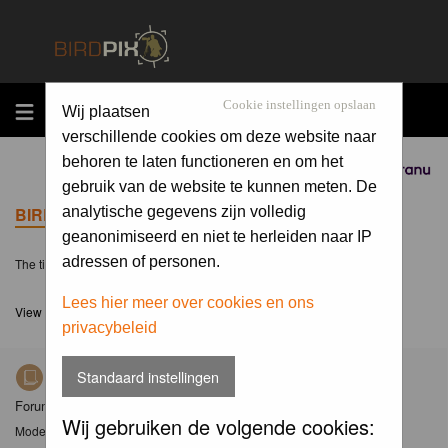
MENU
Cookie instellingen opslaan
Wij plaatsen
verschillende cookies om deze website naar
behoren te laten functioneren en om het
Sponsored by
gebruik van de website te kunnen meten. De
BIRDPIX.NL FORUM INDEX
analytische gegevens zijn volledig
geanonimiseerd en niet te herleiden naar IP
adressen of personen.
The time now is Fri 07 Aug 2026, 8:36
Lees hier meer over cookies en ons
View unanswered posts
privacybeleid
Standaard instellingen
Nieuws
Forum met nieuwsberichten over Birdpix
Wij gebruiken de volgende cookies:
Moderator
Moderators