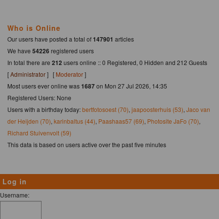
Who is Online
Our users have posted a total of
147901
articles
We have
54226
registered users
In total there are
212
users online :: 0 Registered, 0 Hidden and 212 Guests
[
Administrator
] [
Moderator
]
Most users ever online was
1687
on Mon 27 Jul 2026, 14:35
Registered Users: None
Users with a birthday today:
bertfotosoest (70)
,
jaapoosterhuis (53)
,
Jaco van
der Heijden (70)
,
karinbaltus (44)
,
Paashaas57 (69)
,
Photosite JaFo (70)
,
Richard Stuivenvolt (59)
This data is based on users active over the past five minutes
Log in
Username: