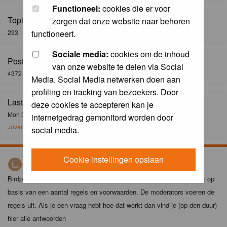
Functioneel:
cookies die er voor
Topics:
zorgen dat onze website naar behoren
293
functioneert.
Sociale media:
cookies om de inhoud
Posts:
van onze website te delen via Social
4372
Media. Social Media netwerken doen aan
profiling en tracking van bezoekers. Door
Last Post:
deze cookies te accepteren kan je
Mon 30 Dec 2024, 21:02
internetgedrag gemonitord worden door
Jovanzo
social media.
Cookie instellingen opslaan
Birdpix spelregels
Birdpix is niet zomaar een foto-site. Het plaatsen van foto's gebeurt op
basis van een aantal regels en voorwaarden. De moderators voeren de
regels uit. Als je een vraag hebt hoe dat werkt dan vind je (op den duur)
hier alle antwoorden