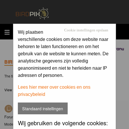
MENU
Cookie instellingen opslaan
Wij plaatsen
verschillende cookies om deze website naar
behoren te laten functioneren en om het
Sponsored by
gebruik van de website te kunnen meten. De
BIRDPIX.NL FORUM INDEX
analytische gegevens zijn volledig
geanonimiseerd en niet te herleiden naar IP
adressen of personen.
The time now is Fri 07 Aug 2026, 9:08
Lees hier meer over cookies en ons
View unanswered posts
privacybeleid
Standaard instellingen
Nieuws
Forum met nieuwsberichten over Birdpix
Wij gebruiken de volgende cookies:
Moderator
Moderators