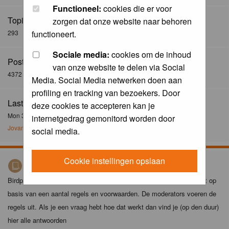
Functioneel:
cookies die er voor
Topics:
zorgen dat onze website naar behoren
293
functioneert.
Sociale media:
cookies om de inhoud
Posts:
van onze website te delen via Social
4372
Media. Social Media netwerken doen aan
profiling en tracking van bezoekers. Door
Last Post:
deze cookies te accepteren kan je
Mon 30 Dec 2024, 21:02
internetgedrag gemonitord worden door
Jovanzo
social media.
Cookie instellingen opslaan
Birdpix spelregels
Birdpix is niet zomaar een foto-site. Het plaatsen van foto's gebeurt op
basis van een aantal regels en voorwaarden. De moderators voeren de
regels uit. Als je een vraag hebt hoe dat werkt dan vind je (op den duur)
hier alle antwoorden