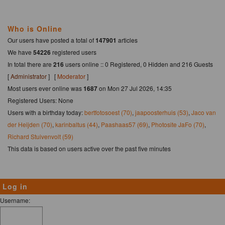
Who is Online
Our users have posted a total of
147901
articles
We have
54226
registered users
In total there are
216
users online :: 0 Registered, 0 Hidden and 216 Guests
[
Administrator
] [
Moderator
]
Most users ever online was
1687
on Mon 27 Jul 2026, 14:35
Registered Users: None
Users with a birthday today:
bertfotosoest (70)
,
jaapoosterhuis (53)
,
Jaco van
der Heijden (70)
,
karinbaltus (44)
,
Paashaas57 (69)
,
Photosite JaFo (70)
,
Richard Stuivenvolt (59)
This data is based on users active over the past five minutes
Log in
Username: