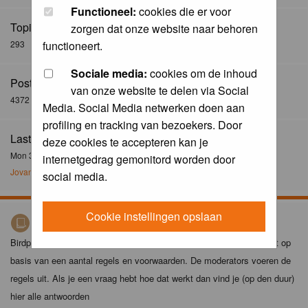
Functioneel:
cookies die er voor
Topics:
zorgen dat onze website naar behoren
293
functioneert.
Sociale media:
cookies om de inhoud
Posts:
van onze website te delen via Social
4372
Media. Social Media netwerken doen aan
profiling en tracking van bezoekers. Door
Last Post:
deze cookies te accepteren kan je
Mon 30 Dec 2024, 21:02
internetgedrag gemonitord worden door
Jovanzo
social media.
Cookie instellingen opslaan
Birdpix spelregels
Birdpix is niet zomaar een foto-site. Het plaatsen van foto's gebeurt op
basis van een aantal regels en voorwaarden. De moderators voeren de
regels uit. Als je een vraag hebt hoe dat werkt dan vind je (op den duur)
hier alle antwoorden