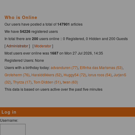
Who is Online
Our users have posted a total of
147901
articles
We have
54226
registered users
In total there are
200
users online :: 0 Registered, 0 Hidden and 200 Guests
[
Administrator
] [
Moderator
]
Most users ever online was
1687
on Mon 27 Jul 2026, 14:35
Registered Users: None
Users with a birthday today:
advanduren (77)
,
Elfinha das Marismas (53)
,
Groteherm (76)
,
Haralddikkers (52)
,
Huggy54 (72)
,
iorus roos (54)
,
JurjenS
(32)
,
Thyrza (17)
,
Tom Didden (51)
,
twan (63)
This data is based on users active over the past five minutes
Log in
Username: