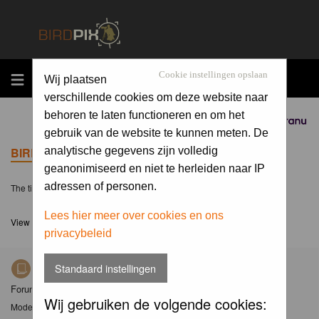
MENU
Cookie instellingen opslaan
Wij plaatsen
verschillende cookies om deze website naar
behoren te laten functioneren en om het
Sponsored by
gebruik van de website te kunnen meten. De
BIRDPIX.NL FORUM INDEX
analytische gegevens zijn volledig
geanonimiseerd en niet te herleiden naar IP
adressen of personen.
The time now is Sat 08 Aug 2026, 10:02
Lees hier meer over cookies en ons
View unanswered posts
privacybeleid
Standaard instellingen
Nieuws
Forum met nieuwsberichten over Birdpix
Wij gebruiken de volgende cookies:
Moderator
Moderators