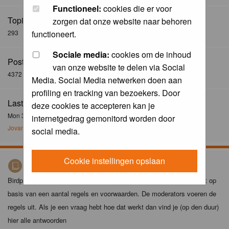
Functioneel:
cookies die er voor
Topics:
zorgen dat onze website naar behoren
293
functioneert.
Sociale media:
cookies om de inhoud
Posts:
van onze website te delen via Social
4372
Media. Social Media netwerken doen aan
profiling en tracking van bezoekers. Door
Last Post:
deze cookies te accepteren kan je
Mon 30 Dec 2024, 21:02
internetgedrag gemonitord worden door
Jovanzo
social media.
Cookie instellingen opslaan
Birdpix spelregels
Birdpix is niet zomaar een foto-site. Het plaatsen van foto's gebeurt op
basis van een aantal regels en voorwaarden. De moderators voeren de
regels uit. Als je een vraag hebt hoe dat werkt dan vind je (op den duur)
hier alle antwoorden