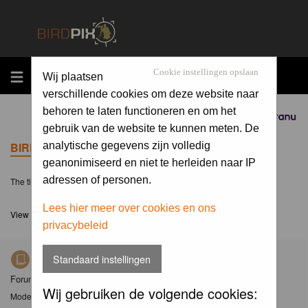
MENU
Cookie instellingen opslaan
Wij plaatsen
verschillende cookies om deze website naar
behoren te laten functioneren en om het
Sponsored by
gebruik van de website te kunnen meten. De
BIRDPIX.NL FORUM INDEX
analytische gegevens zijn volledig
geanonimiseerd en niet te herleiden naar IP
adressen of personen.
The time now is Mon 10 Aug 2026, 9:57
Lees hier meer over cookies en ons
View unanswered posts
privacybeleid
Standaard instellingen
Nieuws
Forum met nieuwsberichten over Birdpix
Wij gebruiken de volgende cookies:
Moderator
Moderators