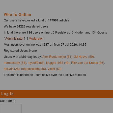
Who is Online
Our users have posted a total of
147901
articles
We have
54226
registered users
In total there are
134
users online :: 0 Registered, 0 Hidden and 134 Guests
[
Administrator
] [
Moderator
]
Most users ever online was
1687
on Mon 27 Jul 2026, 14:35
Registered Users: None
Users with a birthday today:
Alex Roetemeijer (51)
,
GJ Hoeve (50)
,
marcelcorry (61)
,
myself9 (68)
,
Nuggie1983 (43)
,
Rick van der Kraats (26)
,
rickvdk (26)
,
ronaldvissers (56)
,
Victor (69)
This data is based on users active over the past five minutes
Log in
Username: