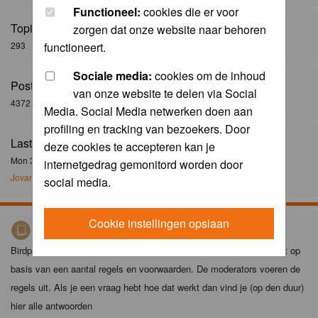
Functioneel:
cookies die er voor
Topics:
zorgen dat onze website naar behoren
293
functioneert.
Sociale media:
cookies om de inhoud
Posts:
van onze website te delen via Social
4372
Media. Social Media netwerken doen aan
profiling en tracking van bezoekers. Door
Last Post:
deze cookies te accepteren kan je
Mon 30 Dec 2024, 21:02
internetgedrag gemonitord worden door
Jovanzo
social media.
Cookie instellingen opslaan
Birdpix spelregels
Birdpix is niet zomaar een foto-site. Het plaatsen van foto's gebeurt op
basis van een aantal regels en voorwaarden. De moderators voeren de
regels uit. Als je een vraag hebt hoe dat werkt dan vind je (op den duur)
hier alle antwoorden