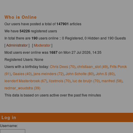
Who is Online
Our users have posted a total of
147901
articles
We have
54226
registered users
In total there are
190
users online :: 0 Registered, 0 Hidden and 190 Guests
[
Administrator
] [
Moderator
]
Most users ever online was
1687
on Mon 27 Jul 2026, 14:35
Registered Users: None
Users with a birthday today:
Chris Dees (70)
,
christiaan_slot (49)
,
Frits Porck
(91)
,
Gaaies (40)
,
jans meinders (72)
,
John Scholte (80)
,
John.S (80)
,
leendert Mastenbroek (67)
,
lizetmols (70)
,
luc de bruijn (70)
,
manfred (58)
,
redmar_woudstra (39)
This data is based on users active over the past five minutes
Log in
Username: