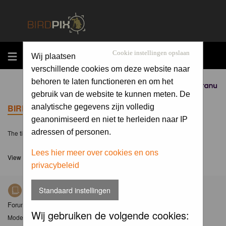
MENU
Cookie instellingen opslaan
Wij plaatsen
verschillende cookies om deze website naar
behoren te laten functioneren en om het
Sponsored by
gebruik van de website te kunnen meten. De
BIRDPIX.NL FORUM INDEX
analytische gegevens zijn volledig
geanonimiseerd en niet te herleiden naar IP
adressen of personen.
The time now is Sun 09 Aug 2026, 14:08
Lees hier meer over cookies en ons
View unanswered posts
privacybeleid
Standaard instellingen
Nieuws
Forum met nieuwsberichten over Birdpix
Wij gebruiken de volgende cookies:
Moderator
Moderators