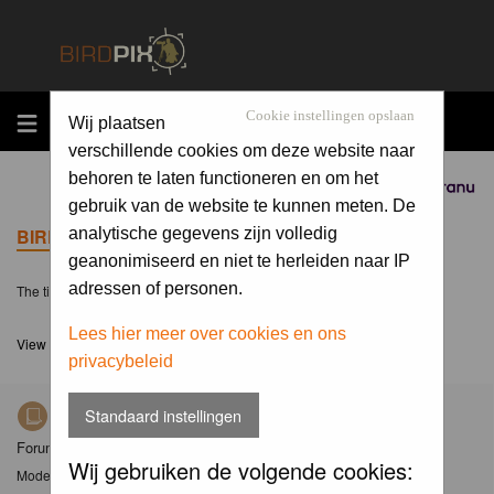
MENU
Cookie instellingen opslaan
Wij plaatsen
verschillende cookies om deze website naar
behoren te laten functioneren en om het
Sponsored by
gebruik van de website te kunnen meten. De
BIRDPIX.NL FORUM INDEX
analytische gegevens zijn volledig
geanonimiseerd en niet te herleiden naar IP
adressen of personen.
The time now is Sun 09 Aug 2026, 5:45
Lees hier meer over cookies en ons
View unanswered posts
privacybeleid
Standaard instellingen
Nieuws
Forum met nieuwsberichten over Birdpix
Wij gebruiken de volgende cookies:
Moderator
Moderators