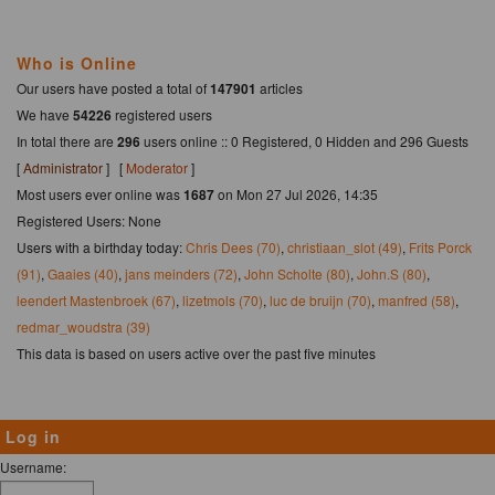
Who is Online
Our users have posted a total of
147901
articles
We have
54226
registered users
In total there are
296
users online :: 0 Registered, 0 Hidden and 296 Guests
[
Administrator
] [
Moderator
]
Most users ever online was
1687
on Mon 27 Jul 2026, 14:35
Registered Users: None
Users with a birthday today:
Chris Dees (70)
,
christiaan_slot (49)
,
Frits Porck
(91)
,
Gaaies (40)
,
jans meinders (72)
,
John Scholte (80)
,
John.S (80)
,
leendert Mastenbroek (67)
,
lizetmols (70)
,
luc de bruijn (70)
,
manfred (58)
,
redmar_woudstra (39)
This data is based on users active over the past five minutes
Log in
Username: