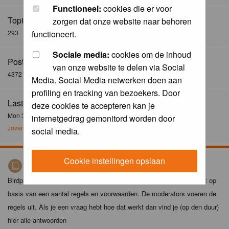
Functioneel:
cookies die er voor
Topics:
zorgen dat onze website naar behoren
293
functioneert.
Sociale media:
cookies om de inhoud
Posts:
van onze website te delen via Social
4372
Media. Social Media netwerken doen aan
profiling en tracking van bezoekers. Door
Last Post:
deze cookies te accepteren kan je
Mon 30 Dec 2024, 21:02
internetgedrag gemonitord worden door
Jovanzo
social media.
Cookie instellingen opslaan
Birdpix spelregels
Birdpix is niet zomaar een foto-site. Het plaatsen van foto's gebeurt op
basis van een aantal regels en voorwaarden. De moderators voeren de
regels uit. Als je een vraag hebt hoe dat werkt dan vind je (op den duur)
hier alle antwoorden