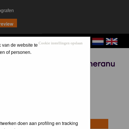
ografen
CONTACT
LOG IN
Cookie instellingen opslaan
k van de website te
en of personen.
Sponsored by
twerken doen aan profiling en tracking
osts
Last Post