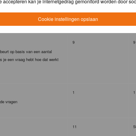
e accepteren kan je internetgedrag gemonitord worden door soc
293
4
Cookie instellingen opslaan
9
9
ebeurt op basis van een aantal
s je een vraag hebt hoe dat werkt
1
1
lde vragen
11
5