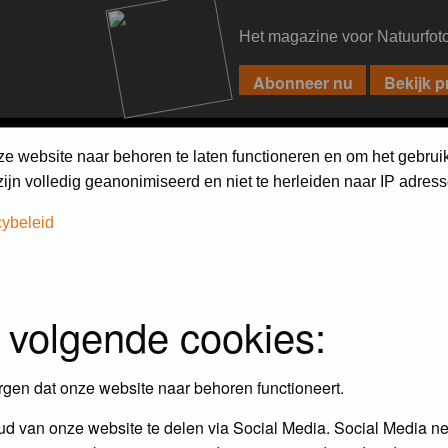
Het magazine voor Natuurfot
PIXPAS
FORUM
MAGAZINE
WEBSHOP
FAQ
SEARCH
ze website naar behoren te laten functioneren en om het gebrui
jn volledig geanonimiseerd en niet te herleiden naar IP adress
cybeleid
 volgende cookies:
rgen dat onze website naar behoren functioneert.
d van onze website te delen via Social Media. Social Media ne
Topics
P