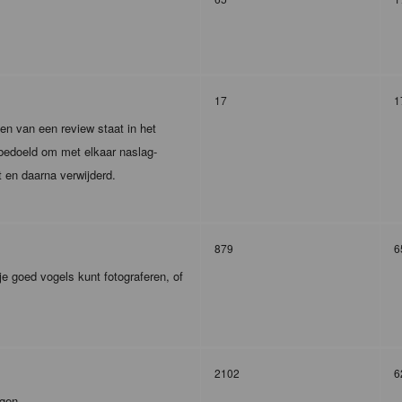
17
1
en van een review staat in het
m bedoeld om met elkaar naslag-
t en daarna verwijderd.
879
6
je goed vogels kunt fotograferen, of
2102
6
agen.