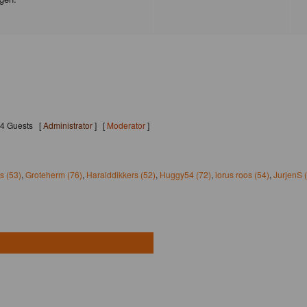
214 Guests [
Administrator
] [
Moderator
]
s (53)
,
Groteherm (76)
,
Haralddikkers (52)
,
Huggy54 (72)
,
iorus roos (54)
,
JurjenS 