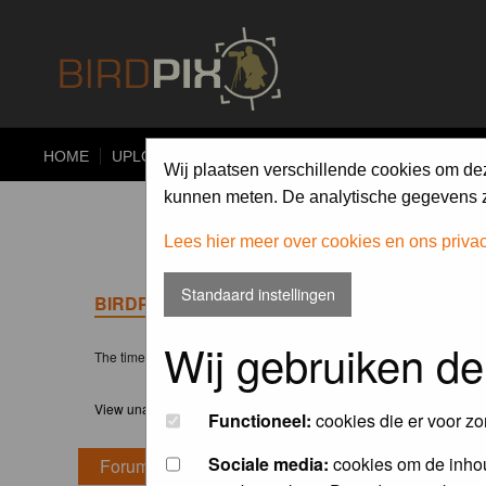
HOME
UPLOAD
ALBUMS
PHOTO COMPETITIONS
Wij plaatsen verschillende cookies om de
kunnen meten. De analytische gegevens zi
Lees hier meer over cookies en ons priva
Standaard instellingen
BIRDPIX.NL FORUM INDEX
Wij gebruiken de
The time now is Sat 08 Aug 2026, 3:18
View unanswered posts
Functioneel:
cookies die er voor zo
Sociale media:
cookies om de inhou
Forum