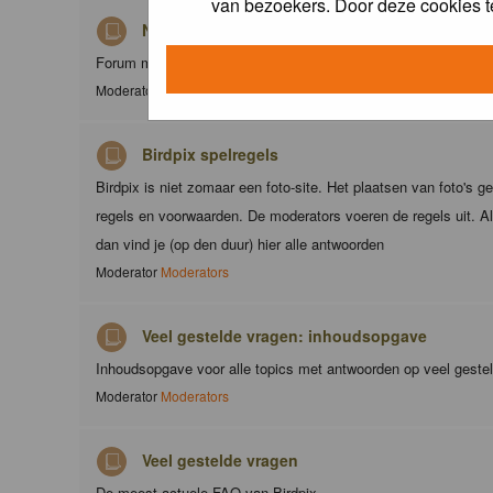
van bezoekers. Door deze cookies t
Nieuws
Forum met nieuwsberichten over Birdpix
Moderator
Moderators
Birdpix spelregels
Birdpix is niet zomaar een foto-site. Het plaatsen van foto's g
regels en voorwaarden. De moderators voeren de regels uit. Al
dan vind je (op den duur) hier alle antwoorden
Moderator
Moderators
Veel gestelde vragen: inhoudsopgave
Inhoudsopgave voor alle topics met antwoorden op veel geste
Moderator
Moderators
Veel gestelde vragen
De meest actuele FAQ van Birdpix