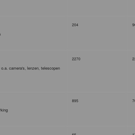
204
9
n
2270
2
r o.a. camera's, lenzen, telescopen
895
7
rking
65
1