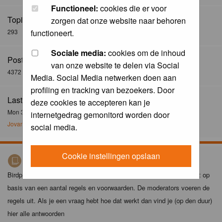
Functioneel:
cookies die er voor
Topics:
zorgen dat onze website naar behoren
293
functioneert.
Sociale media:
cookies om de inhoud
Posts:
van onze website te delen via Social
4372
Media. Social Media netwerken doen aan
profiling en tracking van bezoekers. Door
Last Post:
deze cookies te accepteren kan je
Mon 30 Dec 2024, 21:02
internetgedrag gemonitord worden door
Jovanzo
social media.
Cookie instellingen opslaan
Birdpix spelregels
Birdpix is niet zomaar een foto-site. Het plaatsen van foto's gebeurt op
basis van een aantal regels en voorwaarden. De moderators voeren de
regels uit. Als je een vraag hebt hoe dat werkt dan vind je (op den duur)
hier alle antwoorden