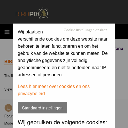
MENU
Cookie instellingen opslaan
Wij plaatsen
verschillende cookies om deze website naar
behoren te laten functioneren en om het
Sponsored by
gebruik van de website te kunnen meten. De
BIRDPIX.NL FORUM INDEX
analytische gegevens zijn volledig
geanonimiseerd en niet te herleiden naar IP
adressen of personen.
The time now is Sat 08 Aug 2026, 18:44
Lees hier meer over cookies en ons
View unanswered posts
privacybeleid
Standaard instellingen
Nieuws
Forum met nieuwsberichten over Birdpix
Wij gebruiken de volgende cookies:
Moderator
Moderators