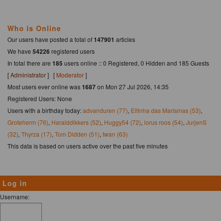
Who is Online
Our users have posted a total of
147901
articles
We have
54226
registered users
In total there are
185
users online :: 0 Registered, 0 Hidden and 185 Guests
[
Administrator
] [
Moderator
]
Most users ever online was
1687
on Mon 27 Jul 2026, 14:35
Registered Users: None
Users with a birthday today:
advanduren (77)
,
Elfinha das Marismas (53)
,
Groteherm (76)
,
Haralddikkers (52)
,
Huggy54 (72)
,
iorus roos (54)
,
JurjenS
(32)
,
Thyrza (17)
,
Tom Didden (51)
,
twan (63)
This data is based on users active over the past five minutes
Log in
Username: