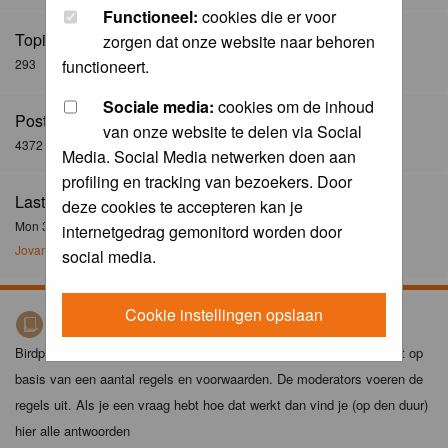
Functioneel:
cookies die er voor
Topics:
zorgen dat onze website naar behoren
293
functioneert.
Sociale media:
cookies om de inhoud
Posts:
van onze website te delen via Social
4372
Media. Social Media netwerken doen aan
profiling en tracking van bezoekers. Door
Last Post:
deze cookies te accepteren kan je
Mon 30 Dec 2024, 21:02
internetgedrag gemonitord worden door
Jovanzo
social media.
Cookie instellingen opslaan
Birdpix spelregels
Birdpix is niet zomaar een foto-site. Het plaatsen van foto's gebeurt op
basis van een aantal regels en voorwaarden. De moderators voeren de
regels uit. Als je een vraag hebt hoe dat werkt dan vind je (op den duur)
hier alle antwoorden