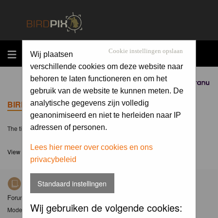
MENU
Cookie instellingen opslaan
Wij plaatsen
verschillende cookies om deze website naar
behoren te laten functioneren en om het
Sponsored by
gebruik van de website te kunnen meten. De
BIRDPIX.NL FORUM INDEX
analytische gegevens zijn volledig
geanonimiseerd en niet te herleiden naar IP
adressen of personen.
The time now is Sun 09 Aug 2026, 13:06
Lees hier meer over cookies en ons
View unanswered posts
privacybeleid
Standaard instellingen
Nieuws
Forum met nieuwsberichten over Birdpix
Wij gebruiken de volgende cookies:
Moderator
Moderators