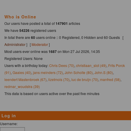
Who is Online
Our users have posted a total of
147901
articles
We have
54226
registered users
In total there are
60
users online :: 0 Registered, 0 Hidden and 60 Guests [
Administrator
] [
Moderator
]
Most users ever online was
1687
on Mon 27 Jul 2026, 14:35
Registered Users: None
Users with a birthday today:
Chris Dees (70)
,
christiaan_slot (49)
,
Frits Porck
(91)
,
Gaaies (40)
,
jans meinders (72)
,
John Scholte (80)
,
John.S (80)
,
leendert Mastenbroek (67)
,
lizetmols (70)
,
luc de bruijn (70)
,
manfred (58)
,
redmar_woudstra (39)
This data is based on users active over the past five minutes
Log in
Username: