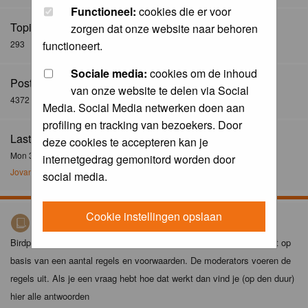
Functioneel:
cookies die er voor
Topics:
zorgen dat onze website naar behoren
293
functioneert.
Sociale media:
cookies om de inhoud
Posts:
van onze website te delen via Social
4372
Media. Social Media netwerken doen aan
profiling en tracking van bezoekers. Door
Last Post:
deze cookies te accepteren kan je
Mon 30 Dec 2024, 21:02
internetgedrag gemonitord worden door
Jovanzo
social media.
Cookie instellingen opslaan
Birdpix spelregels
Birdpix is niet zomaar een foto-site. Het plaatsen van foto's gebeurt op
basis van een aantal regels en voorwaarden. De moderators voeren de
regels uit. Als je een vraag hebt hoe dat werkt dan vind je (op den duur)
hier alle antwoorden