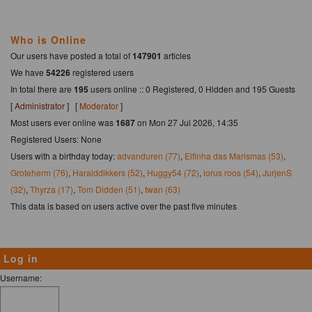
Who is Online
Our users have posted a total of
147901
articles
We have
54226
registered users
In total there are
195
users online :: 0 Registered, 0 Hidden and 195 Guests
[
Administrator
] [
Moderator
]
Most users ever online was
1687
on Mon 27 Jul 2026, 14:35
Registered Users: None
Users with a birthday today:
advanduren (77)
,
Elfinha das Marismas (53)
,
Groteherm (76)
,
Haralddikkers (52)
,
Huggy54 (72)
,
iorus roos (54)
,
JurjenS
(32)
,
Thyrza (17)
,
Tom Didden (51)
,
twan (63)
This data is based on users active over the past five minutes
Log in
Username: