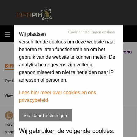
MENU
Cookie instellingen opslaan
Wij plaatsen
verschillende cookies om deze website naar
behoren te laten functioneren en om het
Sponsored by
gebruik van de website te kunnen meten. De
BIRDPIX.NL FORUM INDEX
analytische gegevens zijn volledig
geanonimiseerd en niet te herleiden naar IP
adressen of personen.
The time now is Sat 08 Aug 2026, 1:40
Lees hier meer over cookies en ons
View unanswered posts
privacybeleid
Standaard instellingen
Nieuws
Forum met nieuwsberichten over Birdpix
Wij gebruiken de volgende cookies:
Moderator
Moderators