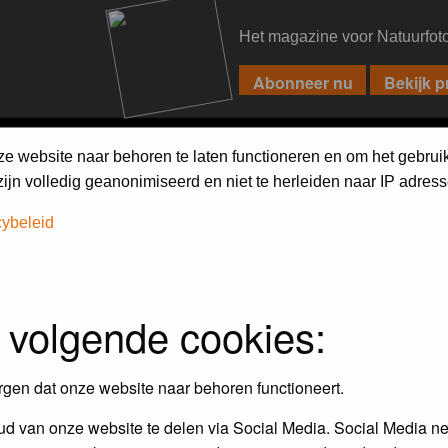
Het magazine voor Natuurfot
PIXPAS
FORUM
MAGAZINE
WEBSHOP
FAQ
SEARCH
ze website naar behoren te laten functioneren en om het gebrui
jn volledig geanonimiseerd en niet te herleiden naar IP adress
cybeleid
 volgende cookies:
rgen dat onze website naar behoren functioneert.
d van onze website te delen via Social Media. Social Media ne
Topics
P