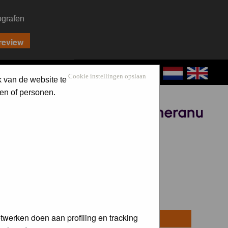
ografen
CONTACT
LOG IN
Cookie instellingen opslaan
k van de website te
en of personen.
Sponsored by
twerken doen aan profiling en tracking
osts
Last Post