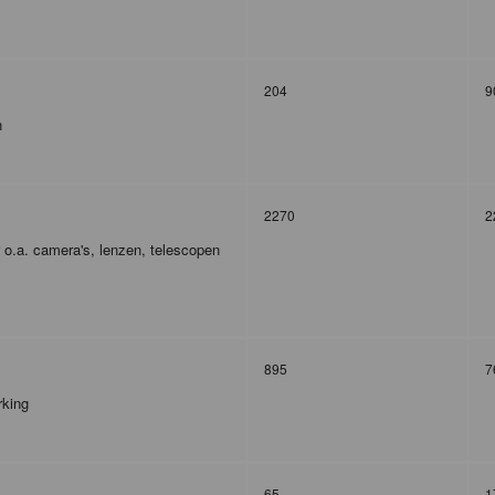
204
9
n
2270
2
r o.a. camera's, lenzen, telescopen
895
7
rking
65
1