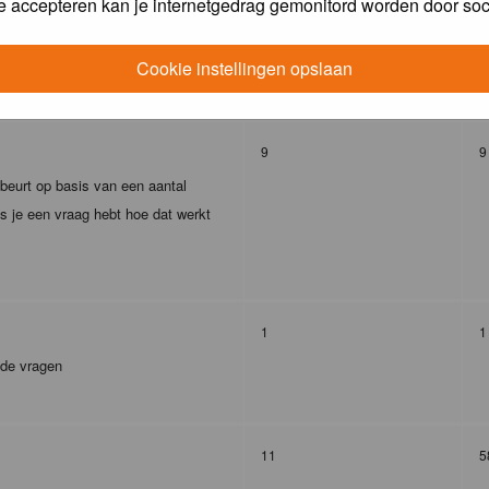
e accepteren kan je internetgedrag gemonitord worden door soc
293
4
Cookie instellingen opslaan
9
9
ebeurt op basis van een aantal
s je een vraag hebt hoe dat werkt
1
1
lde vragen
11
5