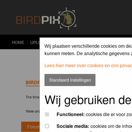
HOME
UPLOAD
ALBUMS
PHOTO COMPETITIONS
Wij plaatsen verschillende cookies om de
kunnen meten. De analytische gegevens zi
Lees hier meer over cookies en ons priva
Standaard instellingen
BIRDPIX.NL FORUM INDEX
Wij gebruiken de
The time now is Thu 06 Aug 2026, 20:34
View unanswered posts
Functioneel:
cookies die er voor zo
Sociale media:
cookies om de inhou
Forum