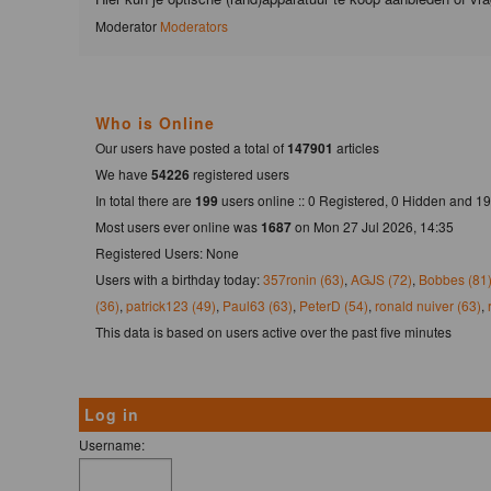
Moderator
Moderators
Who is Online
Our users have posted a total of
147901
articles
We have
54226
registered users
In total there are
199
users online :: 0 Registered, 0 Hidden and 
Most users ever online was
1687
on Mon 27 Jul 2026, 14:35
Registered Users: None
Users with a birthday today:
357ronin (63)
,
AGJS (72)
,
Bobbes (81
(36)
,
patrick123 (49)
,
Paul63 (63)
,
PeterD (54)
,
ronald nuiver (63)
,
This data is based on users active over the past five minutes
Log in
Username: