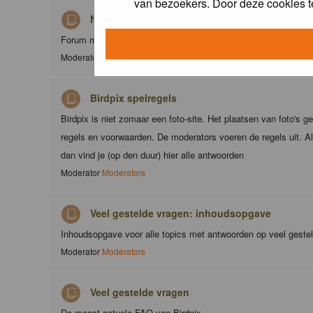
van bezoekers. Door deze cookies t
Nieuws
Forum met nieuwsberichten over Birdpix
Moderator
Moderators
Birdpix spelregels
Birdpix is niet zomaar een foto-site. Het plaatsen van foto's g
regels en voorwaarden. De moderators voeren de regels uit. Al
dan vind je (op den duur) hier alle antwoorden
Moderator
Moderators
Veel gestelde vragen: inhoudsopgave
Inhoudsopgave voor alle topics met antwoorden op veel geste
Moderator
Moderators
Veel gestelde vragen
De meest actuele FAQ van Birdpix