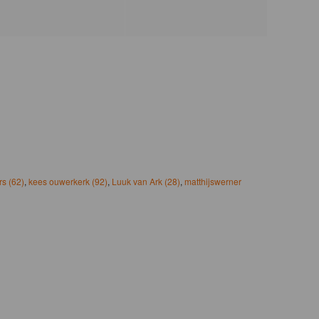
s (62)
,
kees ouwerkerk (92)
,
Luuk van Ark (28)
,
matthijswerner