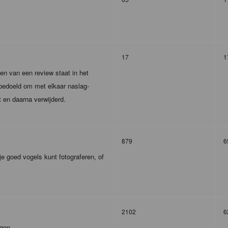
17
1
en van een review staat in het
m bedoeld om met elkaar naslag-
t en daarna verwijderd.
879
6
je goed vogels kunt fotograferen, of
2102
6
agen.