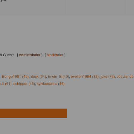
199 Guests [
Administrator
] [
Moderator
]
)
,
Bongo1981 (45)
,
Buck (64)
,
Erwin_B (40)
,
evelien1994 (32)
,
joke (79)
,
Jos Zander
ruli (61)
,
schipper (46)
,
sylviaadams (46)