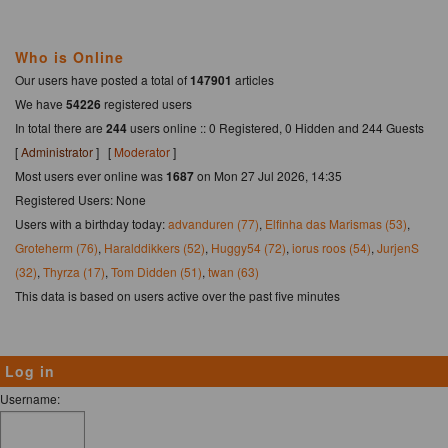
Who is Online
Our users have posted a total of
147901
articles
We have
54226
registered users
In total there are
244
users online :: 0 Registered, 0 Hidden and 244 Guests
[
Administrator
] [
Moderator
]
Most users ever online was
1687
on Mon 27 Jul 2026, 14:35
Registered Users: None
Users with a birthday today:
advanduren (77)
,
Elfinha das Marismas (53)
,
Groteherm (76)
,
Haralddikkers (52)
,
Huggy54 (72)
,
iorus roos (54)
,
JurjenS
(32)
,
Thyrza (17)
,
Tom Didden (51)
,
twan (63)
This data is based on users active over the past five minutes
Log in
Username: