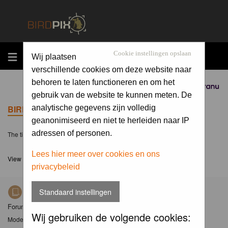
MENU
Cookie instellingen opslaan
Wij plaatsen
verschillende cookies om deze website naar
behoren te laten functioneren en om het
Sponsored by
gebruik van de website te kunnen meten. De
BIRDPIX.NL FORUM INDEX
analytische gegevens zijn volledig
geanonimiseerd en niet te herleiden naar IP
adressen of personen.
The time now is Sat 08 Aug 2026, 21:18
Lees hier meer over cookies en ons
View unanswered posts
privacybeleid
Standaard instellingen
Nieuws
Forum met nieuwsberichten over Birdpix
Wij gebruiken de volgende cookies:
Moderator
Moderators