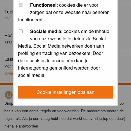
Functioneel:
cookies die er voor
Topics:
zorgen dat onze website naar behoren
293
functioneert.
Sociale media:
cookies om de inhoud
Posts:
van onze website te delen via Social
4372
Media. Social Media netwerken doen aan
profiling en tracking van bezoekers. Door
Last Post:
deze cookies te accepteren kan je
Mon 30 Dec 2024, 21:02
internetgedrag gemonitord worden door
Jovanzo
social media.
Cookie instellingen opslaan
Birdpix spelregels
Birdpix is niet zomaar een foto-site. Het plaatsen van foto's gebeurt op
basis van een aantal regels en voorwaarden. De moderators voeren de
regels uit. Als je een vraag hebt hoe dat werkt dan vind je (op den duur)
hier alle antwoorden