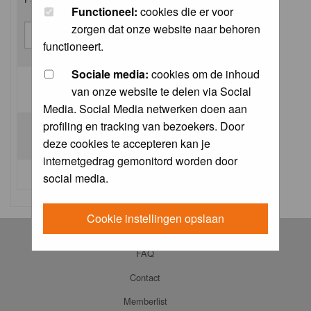
Functioneel:
cookies die er voor
zorgen dat onze website naar behoren
functioneert.
Sociale media:
cookies om de inhoud
van onze website te delen via Social
Log me on automatically each visit:
Media. Social Media netwerken doen aan
profiling en tracking van bezoekers. Door
deze cookies te accepteren kan je
internetgedrag gemonitord worden door
I forgot my password
social media.
Cookie instellingen opslaan
Log in
FAQ
Contact
Memberlist