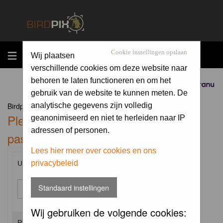
MENU
Cookie instellingen opslaan
Wij plaatsen
verschillende cookies om deze website naar
behoren te laten functioneren en om het
Sponsored by
gebruik van de website te kunnen meten. De
Birdpix.nl Forum Index
analytische gegevens zijn volledig
Please enter your username and
geanonimiseerd en niet te herleiden naar IP
adressen of personen.
password to log in.
Lees hier meer over cookies en ons
privacybeleid
Username:
Standaard instellingen
Wij gebruiken de volgende cookies:
Password: