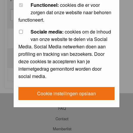
Functioneel:
cookies die er voor
zorgen dat onze website naar behoren
functioneert.
Sociale media:
cookies om de inhoud
van onze website te delen via Social
Log me on automatically each visit:
Media. Social Media netwerken doen aan
profiling en tracking van bezoekers. Door
deze cookies te accepteren kan je
internetgedrag gemonitord worden door
I forgot my password
social media.
Cookie instellingen opslaan
Log in
FAQ
Contact
Memberlist