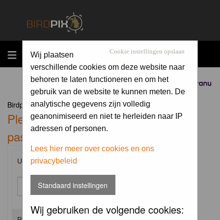
MENU
Cookie instellingen opslaan
Wij plaatsen
verschillende cookies om deze website naar
behoren te laten functioneren en om het
Sponsored by
gebruik van de website te kunnen meten. De
Birdpix.nl Forum Index
analytische gegevens zijn volledig
Please enter your username and
geanonimiseerd en niet te herleiden naar IP
adressen of personen.
password to log in.
Lees hier meer over cookies en ons
privacybeleid
Username:
Standaard instellingen
Wij gebruiken de volgende cookies:
Password: