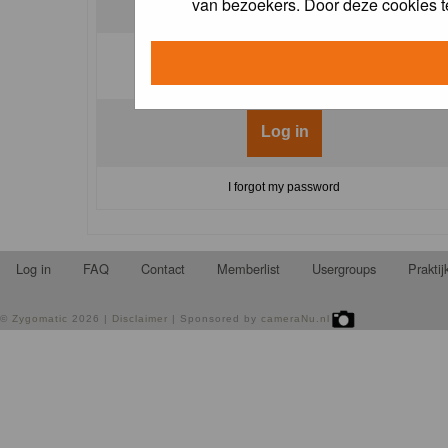
van bezoekers. Door deze cookies t
Log me on automatically each visit:
I forgot my password
Log in
FAQ
Contact
Memberlist
Usergroups
Prakti
©
Zygomatic
2026 |
Disclaimer
| Sponsored by
cameraNu.nl