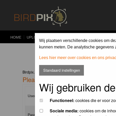
HOME
UPLOAD
ALBUMS
PHOTO COMPETITIONS
Wij plaatsen verschillende cookies om de
kunnen meten. De analytische gegevens zi
Lees hier meer over cookies en ons priva
Standaard instellingen
Birdpix.nl Forum Index
Please enter your username and p
Wij gebruiken de
Username:
Functioneel:
cookies die er voor zo
Sociale media:
cookies om de inhou
Password: