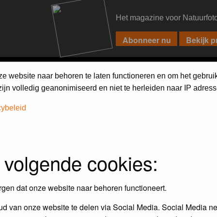
Het magazine voor Natuurfot
PIXPAS
FORUM
MAGAZINE
WEBSHOP
FAQ
SEARCH
ze website naar behoren te laten functioneren en om het gebrui
jn volledig geanonimiseerd en niet te herleiden naar IP adress
cybeleid
assword to log in.
 volgende cookies:
rgen dat onze website naar behoren functioneert.
d van onze website te delen via Social Media. Social Media ne