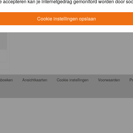
e accepteren kan je internetgedrag gemonitord worden door soc
Cookie instellingen opslaan
jkboeken
Ansichtkaarten
Cookie instellingen
Voorwaarden
Pr