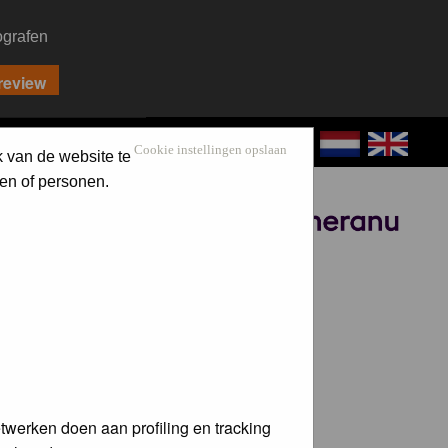
ografen
CONTACT
LOG IN
Cookie instellingen opslaan
k van de website te
en of personen.
Sponsored by
twerken doen aan profiling en tracking