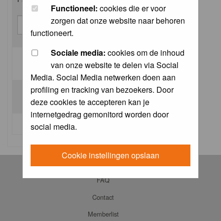
Functioneel:
cookies die er voor
zorgen dat onze website naar behoren
functioneert.
Sociale media:
cookies om de inhoud
van onze website te delen via Social
Log me on automatically each visit:
Media. Social Media netwerken doen aan
profiling en tracking van bezoekers. Door
deze cookies te accepteren kan je
internetgedrag gemonitord worden door
I forgot my password
social media.
Cookie instellingen opslaan
Log in
FAQ
Contact
Memberlist