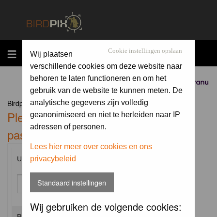
MENU
Cookie instellingen opslaan
Wij plaatsen
verschillende cookies om deze website naar
behoren te laten functioneren en om het
Sponsored by
gebruik van de website te kunnen meten. De
Birdpix.nl Forum Index
analytische gegevens zijn volledig
Please enter your username and
geanonimiseerd en niet te herleiden naar IP
adressen of personen.
password to log in.
Lees hier meer over cookies en ons
privacybeleid
Username:
Standaard instellingen
Wij gebruiken de volgende cookies:
Password: