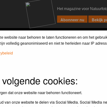
Het magazine voor Natuurfot
PIXPAS
FORUM
MAGAZINE
WEBSHOP
FAQ
SEARCH
ze website naar behoren te laten functioneren en om het gebrui
jn volledig geanonimiseerd en niet te herleiden naar IP adress
cybeleid
assword to log in.
 volgende cookies:
rgen dat onze website naar behoren functioneert.
d van onze website te delen via Social Media. Social Media ne