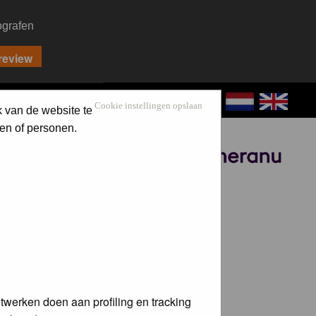
ografen
CONTACT
LOG IN
Cookie instellingen opslaan
k van de website te
en of personen.
Sponsored by
twerken doen aan profiling en tracking