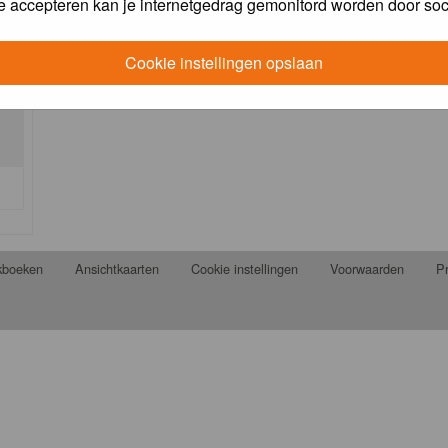
e accepteren kan je internetgedrag gemonitord worden door soc
Cookie instellingen opslaan
jkboeken
Ansichtkaarten
Cookie instellingen
Voorwaarden
Pr