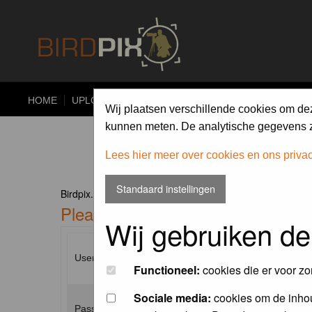
HOME
UPLOAD
ALBUMS
PHOTO COMPETITIONS
Wij plaatsen verschillende cookies om de
kunnen meten. De analytische gegevens zi
Lees hier meer over cookies en ons priva
Standaard instellingen
Birdpix.nl Forum Index
Please enter your username and p
Wij gebruiken de
Username:
Functioneel:
cookies die er voor zo
Sociale media:
cookies om de inhou
Password: