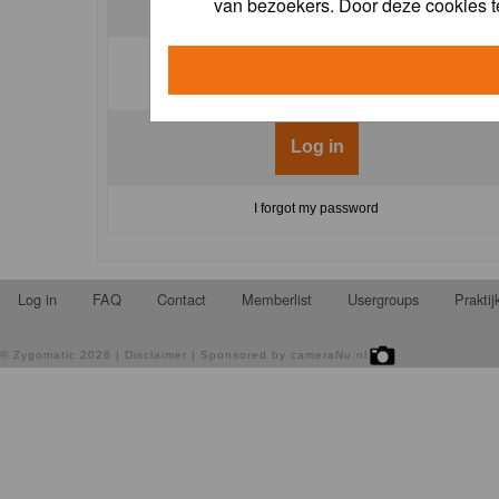
van bezoekers. Door deze cookies t
Log me on automatically each visit:
I forgot my password
Log in
FAQ
Contact
Memberlist
Usergroups
Prakti
©
Zygomatic
2026 |
Disclaimer
| Sponsored by
cameraNu.nl